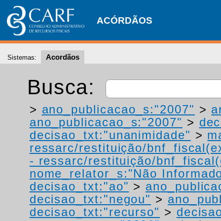
ACÓRDÃOS
Acordãos
Sistemas:
Busca:
>
ano_publicacao_s:"2007"
>
a
ano_publicacao_s:"2007"
>
dec
decisao_txt:"unanimidade"
>
ma
ressarc/restituição/bnf_fiscal(ex
- ressarc/restituição/bnf_fiscal(
nome_relator_s:"Não Informad
decisao_txt:"ao"
>
ano_publica
decisao_txt:"negou"
>
ano_publ
decisao_txt:"recurso"
>
decisa