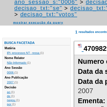
ano_sessao_s:"0006"
>
decisa
decisao_txt:"se"
>
decisao_txt:
>
decisao_txt:"votos"
mostrar execução da query
1
resultados encont
BUSCA FACETADA
470982
Matéria
IPI- processos NT - ressa
(1)
Nome Relator
Numero 
Não Informado
(1)
Ano Sessão
Data da 
0006
(1)
Ano Publicação
Data da 
2007
(1)
Decisão
2007
ao
(1)
de
(1)
Ementa:
negou
(1)
por
(1)