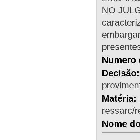
NO JULG
caracteri
embargant
presente
Numero 
Decisão:
proviment
Matéria:
ressarc/re
Nome do 