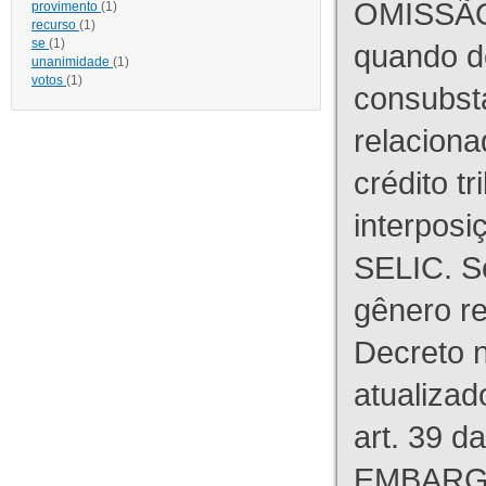
OMISSÃO
provimento
(1)
recurso
(1)
se
(1)
quando d
unanimidade
(1)
votos
(1)
consubst
relaciona
crédito tr
interpos
SELIC. S
gênero re
Decreto n
atualizad
art. 39 d
EMBARG