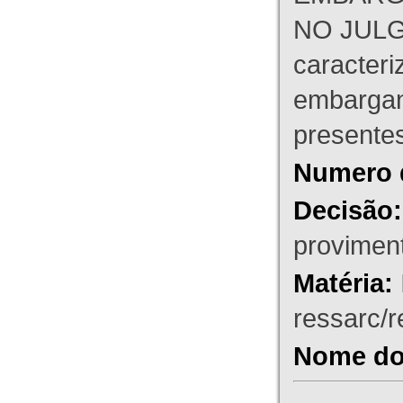
NO JULG
caracteri
embargant
presente
Numero 
Decisão:
proviment
Matéria:
ressarc/re
Nome do 