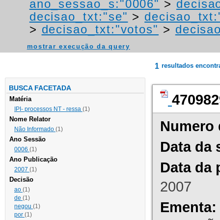
ano_sessao_s:"0006"
>
decisa
decisao_txt:"se"
>
decisao_txt:
>
decisao_txt:"votos"
>
decisa
mostrar execução da query
1
resultados encont
BUSCA FACETADA
470982
Matéria
IPI- processos NT - ressa
(1)
Nome Relator
Numero 
Não Informado
(1)
Ano Sessão
Data da 
0006
(1)
Ano Publicação
Data da 
2007
(1)
Decisão
2007
ao
(1)
de
(1)
Ementa:
negou
(1)
por
(1)