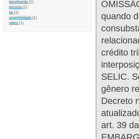
OMISSÃO
provimento
(1)
recurso
(1)
se
(1)
quando d
unanimidade
(1)
votos
(1)
consubst
relaciona
crédito tr
interpos
SELIC. S
gênero re
Decreto n
atualizad
art. 39 d
EMBARG