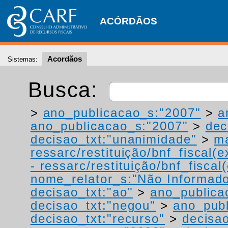
ACÓRDÃOS
Acordãos
Sistemas:
Busca:
>
ano_publicacao_s:"2007"
>
a
ano_publicacao_s:"2007"
>
dec
decisao_txt:"unanimidade"
>
ma
ressarc/restituição/bnf_fiscal(ex
- ressarc/restituição/bnf_fiscal(
nome_relator_s:"Não Informad
decisao_txt:"ao"
>
ano_publica
decisao_txt:"negou"
>
ano_publ
decisao_txt:"recurso"
>
decisa