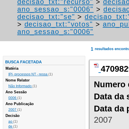
decisao_txt:"recurso"
>
decisa
ano_sessao_s:"0006"
>
decisa
decisao_txt:"se"
>
decisao_txt:
>
decisao_txt:"votos"
>
ano_pu
ano_sessao_s:"0006"
1
resultados encont
BUSCA FACETADA
470982
Matéria
IPI- processos NT - ressa
(1)
Nome Relator
Numero 
Não Informado
(1)
Ano Sessão
Data da 
0006
(1)
Ano Publicação
Data da 
2007
(1)
Decisão
2007
ao
(1)
de
(1)