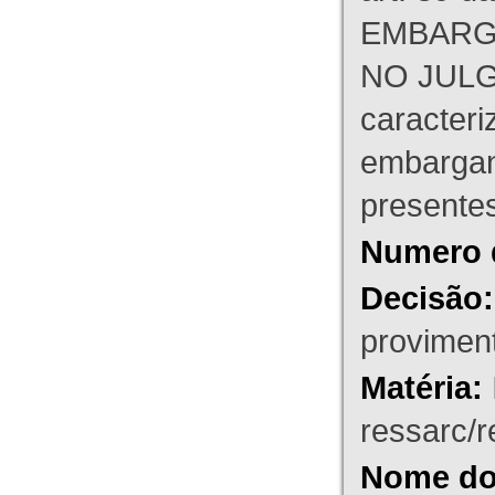
EMBARG
NO JULG
caracteri
embargant
presente
Numero 
Decisão:
proviment
Matéria:
ressarc/re
Nome do 