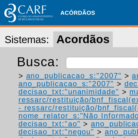
ACÓRDÃOS
Acordãos
Sistemas:
Busca:
>
ano_publicacao_s:"2007"
>
a
ano_publicacao_s:"2007"
>
dec
decisao_txt:"unanimidade"
>
ma
ressarc/restituição/bnf_fiscal(ex
- ressarc/restituição/bnf_fiscal(
nome_relator_s:"Não Informad
decisao_txt:"ao"
>
ano_publica
decisao_txt:"negou"
>
ano_publ