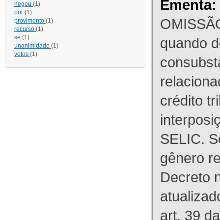
Ementa:
negou
(1)
por
(1)
OMISSÃO
provimento
(1)
recurso
(1)
se
(1)
quando d
unanimidade
(1)
votos
(1)
consubst
relaciona
crédito tr
interpos
SELIC. S
gênero re
Decreto n
atualizad
art. 39 d