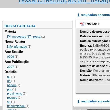
ressarc/restituição/bnf_fiscal(
1
resultados encont
4709829
#
BUSCA FACETADA
Matéria
Numero do processo
Data da sessão:
Sun 
IPI- processos NT - ressa
(1)
Data da publicação:
T
Nome Relator
Ementa:
EMBARGOS DE
Não Informado
(1)
pedido relacionado co
Ano Sessão
uma espécie do gênero
0006
(1)
9.250/95. Recurso p
se justifica a interp
Ano Publicação
Numero da decisão:
2
2007
(1)
Decisão:
Por unanimid
Decisão
Matéria:
IPI- processos
ao
(1)
Nome do relator:
Não 
de
(1)
negou
(1)
por
(1)
provimento
(1)
recurso
(1)
1
resultados encontr
se
(1)
unanimidade
(1)