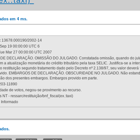
ex.:taxi)"
rados em 4 ms.
:
13678.000190/2002-14
Sep 19 00:00:00 UTC 6
ue Mar 27 00:00:00 UTC 2007
 DECLARAÇÃO. OMISSÃO DO JULGADO. Constatada omissão, quando do julgamen
m a atualização monetária do crédito tributário pela taxa SELIC. Justifica-se a 
 restituição segundo tratamento dado pelo Decreto nº 2.138/97, seu valor deverá 
rovido. EMBARGOS DE DECLARAÇÃO. OBSCURIDADE NO JULGADO. Não estando dev
osição dos presentes embargos. Embargos provido em parte.
03-11890
ade de votos, negou-se provimento ao recurso.
 NT - ressarc/restituição/bnf_fiscal(ex.:taxi)
Informado
ados.