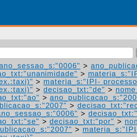
ano_sessao_s:"0006"
>
ano_publica
ao_txt:"unanimidade"
>
materia_s:"I
ex.:taxi)"
>
materia_s:"IPI- process
ex.:taxi)"
>
decisao_txt:"de"
>
nome_
ao_txt:"ao"
>
ano_publicacao_s:"200
blicacao_s:"2007"
>
decisao_txt:"re
ano_sessao_s:"0006"
>
decisao_txt:
ao_txt:"se"
>
decisao_txt:"por"
>
no
ublicacao_s:"2007"
>
materia_s:"IP