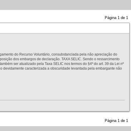
Página
1
de
1
to do Recurso Voluntário, consubstanciada pela não apreciação do
interposição dos embargos de declaração. TAXA SELIC. Sendo o ressarcimento
também ser atualizado pela Taxa SELIC nos termos do §4º do art. 39 da Lei nº
idamente caracterizada a obscuridade levantada pela embargante não
Página
1
de
1