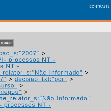
CONTRASTE
cao_s:"2007"
>
PI- processos NT -
os NT -
relator_s:"Não Informado"
>
7"
>
decisao_txt:"por"
>
curso"
>
"negou"
>
me_relator_s:"Não Informado"
I- processos NT -