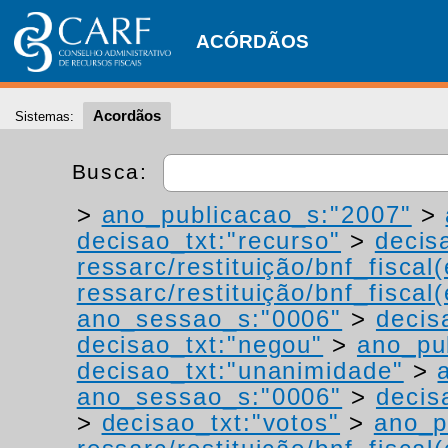
ACÓRDÃOS
Acordãos
Sistemas:
Busca:
>
ano_publicacao_s:"2007"
>
decisao_txt:"recurso"
>
decis
ressarc/restituição/bnf_fiscal(
ressarc/restituição/bnf_fiscal(
ano_sessao_s:"0006"
>
decis
decisao_txt:"negou"
>
ano_pu
decisao_txt:"unanimidade"
>
ano_sessao_s:"0006"
>
decis
>
decisao_txt:"votos"
>
ano_p