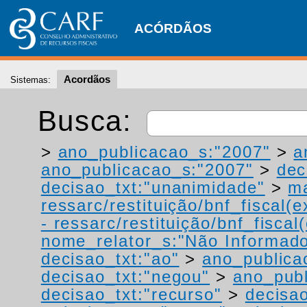
ACÓRDÃOS
Acordãos
Sistemas:
Busca:
>
ano_publicacao_s:"2007"
>
a
ano_publicacao_s:"2007"
>
dec
decisao_txt:"unanimidade"
>
ma
ressarc/restituição/bnf_fiscal(ex
- ressarc/restituição/bnf_fiscal(
nome_relator_s:"Não Informad
decisao_txt:"ao"
>
ano_publica
decisao_txt:"negou"
>
ano_publ
decisao_txt:"recurso"
>
decisa