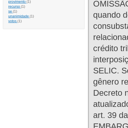
OMISSÃO
provimento
(1)
recurso
(1)
se
(1)
quando d
unanimidade
(1)
votos
(1)
consubst
relaciona
crédito tr
interpos
SELIC. S
gênero re
Decreto n
atualizad
art. 39 d
EMBARG