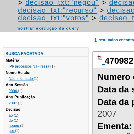
>
decisao_txt:"negou"
>
decisa
decisao_txt:"recurso"
>
decisa
decisao_txt:"votos"
>
decisao_t
mostrar execução da query
1
resultados encont
BUSCA FACETADA
470982
Matéria
IPI- processos NT - ressa
(1)
Nome Relator
Numero 
Não Informado
(1)
Ano Sessão
Data da 
0006
(1)
Ano Publicação
Data da 
2007
(1)
Decisão
2007
ao
(1)
de
(1)
Ementa:
negou
(1)
por
(1)