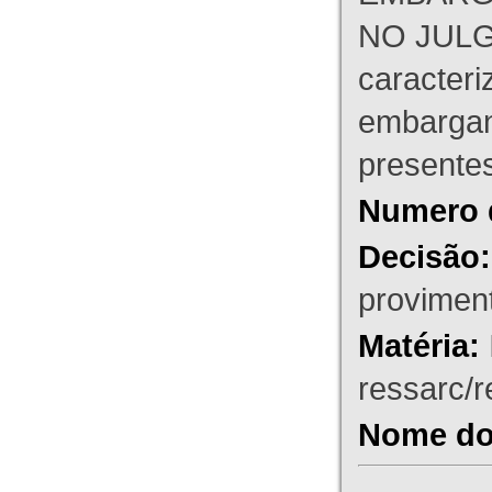
NO JULG
caracteri
embargant
presente
Numero 
Decisão:
proviment
Matéria:
ressarc/re
Nome do 