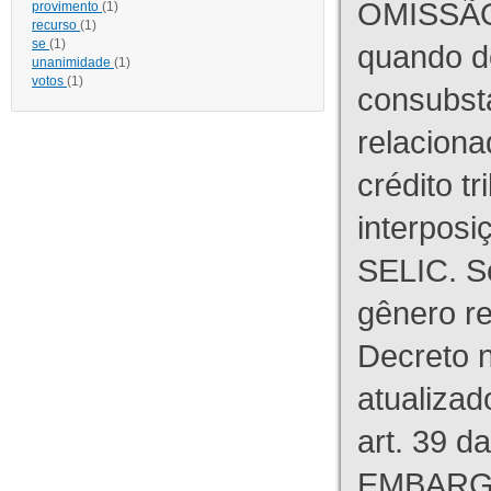
OMISSÃO
provimento
(1)
recurso
(1)
se
(1)
quando d
unanimidade
(1)
votos
(1)
consubst
relaciona
crédito tr
interpos
SELIC. S
gênero re
Decreto n
atualizad
art. 39 d
EMBARG