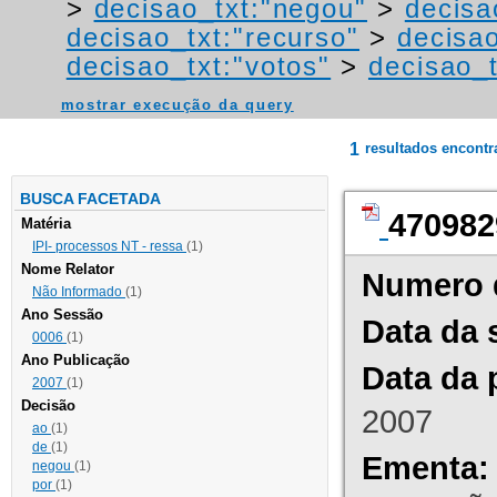
>
decisao_txt:"negou"
>
decisa
decisao_txt:"recurso"
>
decisa
decisao_txt:"votos"
>
decisao_t
mostrar execução da query
1
resultados encont
BUSCA FACETADA
470982
Matéria
IPI- processos NT - ressa
(1)
Nome Relator
Numero 
Não Informado
(1)
Ano Sessão
Data da 
0006
(1)
Ano Publicação
Data da 
2007
(1)
Decisão
2007
ao
(1)
de
(1)
Ementa:
negou
(1)
por
(1)