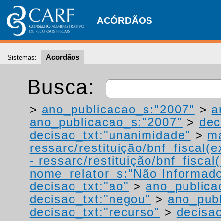
ACÓRDÃOS
Acordãos
Sistemas:
Busca:
>
ano_publicacao_s:"2007"
>
a
ano_publicacao_s:"2007"
>
dec
decisao_txt:"unanimidade"
>
ma
ressarc/restituição/bnf_fiscal(ex
- ressarc/restituição/bnf_fiscal(
nome_relator_s:"Não Informad
decisao_txt:"ao"
>
ano_publica
decisao_txt:"negou"
>
ano_publ
decisao_txt:"recurso"
>
decisa