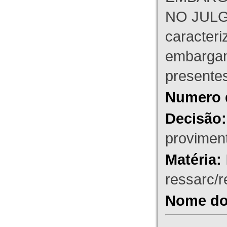
NO JULG
caracteri
embargant
presente
Numero 
Decisão:
proviment
Matéria:
ressarc/re
Nome do 