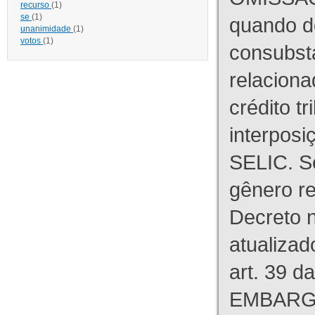
recurso
(1)
se
(1)
quando d
unanimidade
(1)
votos
(1)
consubst
relaciona
crédito tr
interpos
SELIC. S
gênero re
Decreto n
atualizad
art. 39 d
EMBARG