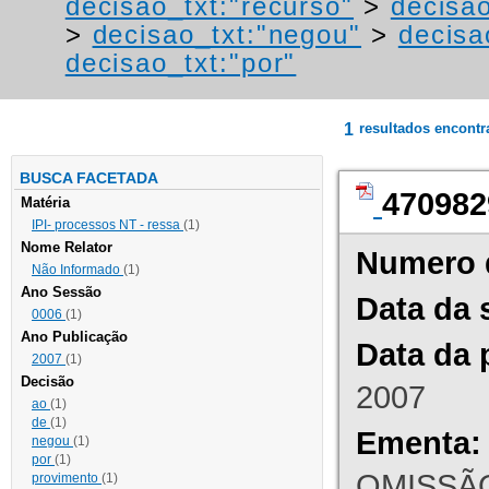
decisao_txt:"recurso"
>
decisa
>
decisao_txt:"negou"
>
decisa
decisao_txt:"por"
1
resultados encont
BUSCA FACETADA
470982
Matéria
IPI- processos NT - ressa
(1)
Nome Relator
Numero 
Não Informado
(1)
Ano Sessão
Data da 
0006
(1)
Ano Publicação
Data da 
2007
(1)
Decisão
2007
ao
(1)
de
(1)
Ementa:
negou
(1)
por
(1)
OMISSÃO
provimento
(1)