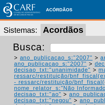
ACÓRDÃOS
Acordãos
Sistemas:
Busca:
>
ano_publicacao_s:"2007"
>
a
ano_publicacao_s:"2007"
>
dec
decisao_txt:"unanimidade"
>
ma
ressarc/restituição/bnf_fiscal(ex
- ressarc/restituição/bnf_fiscal(
nome_relator_s:"Não Informad
decisao_txt:"ao"
>
ano_publica
decisao_txt:"negou"
>
ano_publ