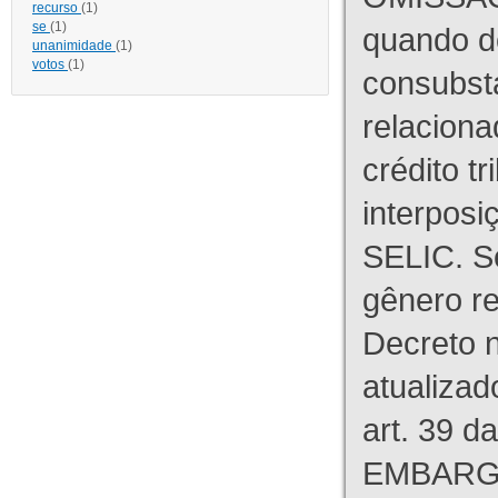
recurso
(1)
se
(1)
quando d
unanimidade
(1)
votos
(1)
consubst
relaciona
crédito tr
interpos
SELIC. S
gênero re
Decreto n
atualizad
art. 39 d
EMBARG