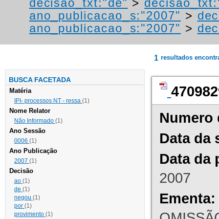
decisao_txt:"de"
>
decisao_txt:
ano_publicacao_s:"2007"
>
dec
ano_publicacao_s:"2007"
>
dec
1
resultados encont
BUSCA FACETADA
470982
Matéria
IPI- processos NT - ressa
(1)
Nome Relator
Numero 
Não Informado
(1)
Ano Sessão
Data da 
0006
(1)
Ano Publicação
Data da 
2007
(1)
Decisão
2007
ao
(1)
de
(1)
Ementa:
negou
(1)
por
(1)
OMISSÃO
provimento
(1)