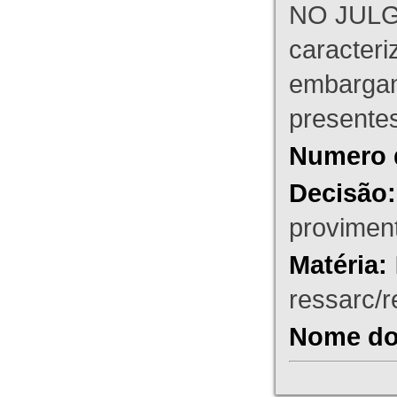
NO JULG
caracteri
embargant
presente
Numero 
Decisão:
proviment
Matéria:
ressarc/re
Nome do 