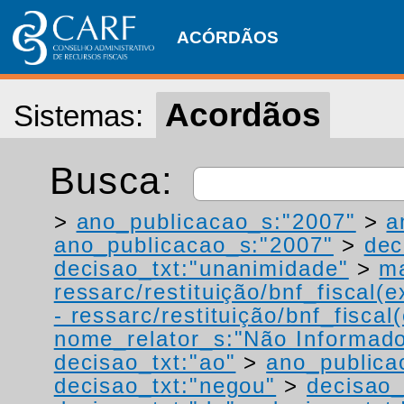
ACÓRDÃOS
Acordãos
Sistemas:
Busca:
>
ano_publicacao_s:"2007"
>
a
ano_publicacao_s:"2007"
>
dec
decisao_txt:"unanimidade"
>
ma
ressarc/restituição/bnf_fiscal(ex
- ressarc/restituição/bnf_fiscal(
nome_relator_s:"Não Informad
decisao_txt:"ao"
>
ano_publica
decisao_txt:"negou"
>
decisao_