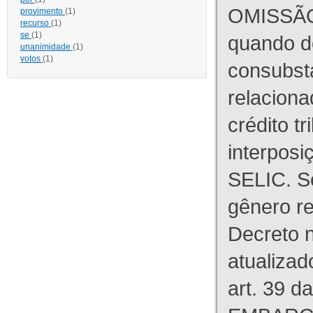
OMISSÃO
provimento
(1)
recurso
(1)
se
(1)
quando d
unanimidade
(1)
votos
(1)
consubst
relaciona
crédito tr
interpos
SELIC. S
gênero re
Decreto n
atualizad
art. 39 d