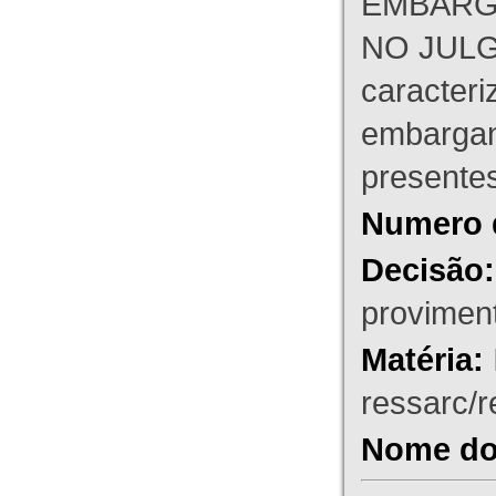
EMBARG
NO JULG
caracteri
embargant
presente
Numero 
Decisão:
proviment
Matéria:
ressarc/re
Nome do 