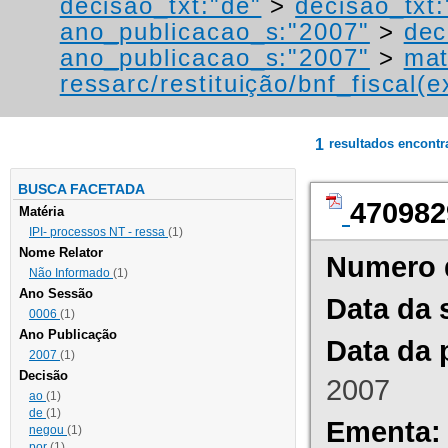
decisao_txt:"de"
>
decisao_txt:
ano_publicacao_s:"2007"
>
dec
ano_publicacao_s:"2007"
>
mat
ressarc/restituição/bnf_fiscal(ex
1
resultados encont
BUSCA FACETADA
470982
Matéria
IPI- processos NT - ressa
(1)
Nome Relator
Numero 
Não Informado
(1)
Ano Sessão
Data da 
0006
(1)
Ano Publicação
Data da 
2007
(1)
Decisão
2007
ao
(1)
de
(1)
Ementa:
negou
(1)
por
(1)