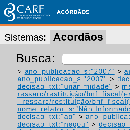
ACÓRDÃOS
Acordãos
Sistemas:
Busca:
>
ano_publicacao_s:"2007"
>
a
ano_publicacao_s:"2007"
>
dec
decisao_txt:"unanimidade"
>
ma
ressarc/restituição/bnf_fiscal(ex
- ressarc/restituição/bnf_fiscal(
nome_relator_s:"Não Informad
decisao_txt:"ao"
>
ano_publica
decisao_txt:"negou"
>
decisao_