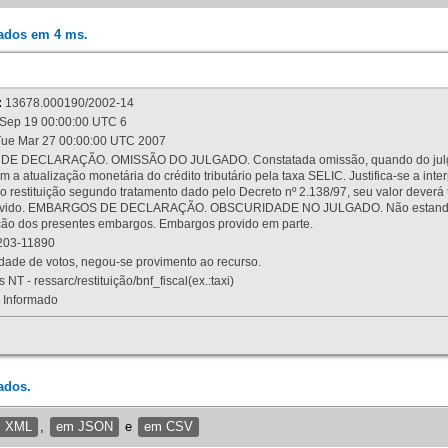
rados em 4 ms.
:
13678.000190/2002-14
Sep 19 00:00:00 UTC 6
ue Mar 27 00:00:00 UTC 2007
 DECLARAÇÃO. OMISSÃO DO JULGADO. Constatada omissão, quando do julgamen
m a atualização monetária do crédito tributário pela taxa SELIC. Justifica-se a 
 restituição segundo tratamento dado pelo Decreto nº 2.138/97, seu valor deverá 
rovido. EMBARGOS DE DECLARAÇÃO. OBSCURIDADE NO JULGADO. Não estando dev
osição dos presentes embargos. Embargos provido em parte.
03-11890
ade de votos, negou-se provimento ao recurso.
 NT - ressarc/restituição/bnf_fiscal(ex.:taxi)
Informado
ados.
m XML
,
em JSON
e
em CSV