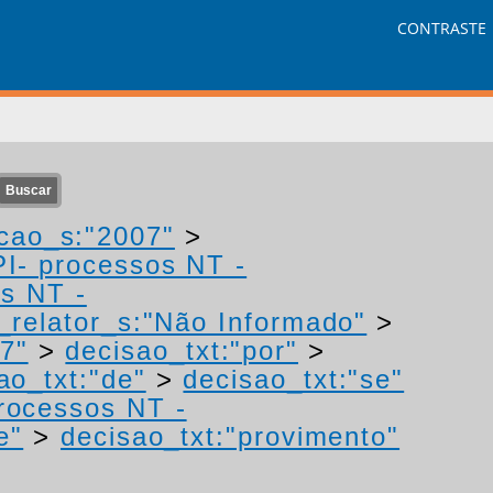
CONTRASTE
cao_s:"2007"
>
PI- processos NT -
os NT -
relator_s:"Não Informado"
>
7"
>
decisao_txt:"por"
>
ao_txt:"de"
>
decisao_txt:"se"
processos NT -
e"
>
decisao_txt:"provimento"