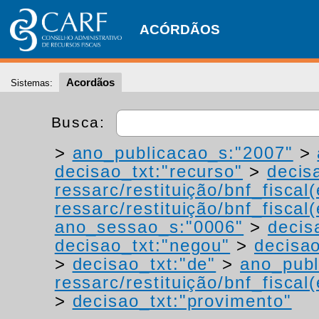
ACÓRDÃOS
Acordãos
Sistemas:
Busca:
>
ano_publicacao_s:"2007"
>
decisao_txt:"recurso"
>
decis
ressarc/restituição/bnf_fiscal(
ressarc/restituição/bnf_fiscal(
ano_sessao_s:"0006"
>
decis
decisao_txt:"negou"
>
decisao
>
decisao_txt:"de"
>
ano_publ
ressarc/restituição/bnf_fiscal(
>
decisao_txt:"provimento"