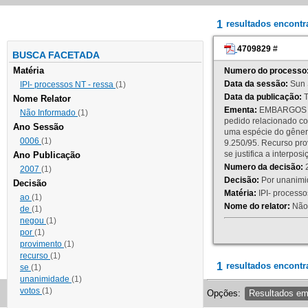
1
resultados encont
4709829
#
BUSCA FACETADA
Matéria
Numero do processo
Data da sessão:
Sun 
IPI- processos NT - ressa
(1)
Data da publicação:
T
Nome Relator
Ementa:
EMBARGOS DE
Não Informado
(1)
pedido relacionado co
Ano Sessão
uma espécie do gênero
0006
(1)
9.250/95. Recurso p
se justifica a interp
Ano Publicação
Numero da decisão:
2
2007
(1)
Decisão:
Por unanimid
Decisão
Matéria:
IPI- processos
ao
(1)
Nome do relator:
Não 
de
(1)
negou
(1)
por
(1)
provimento
(1)
recurso
(1)
1
resultados encontr
se
(1)
unanimidade
(1)
votos
(1)
Opções:
Resultados e