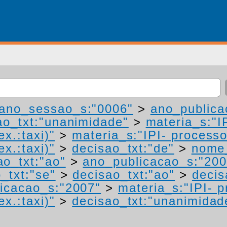
ano_sessao_s:"0006"
>
ano_publica
ao_txt:"unanimidade"
>
materia_s:"I
ex.:taxi)"
>
materia_s:"IPI- process
ex.:taxi)"
>
decisao_txt:"de"
>
nome_
ao_txt:"ao"
>
ano_publicacao_s:"200
_txt:"se"
>
decisao_txt:"ao"
>
decis
icacao_s:"2007"
>
materia_s:"IPI- 
ex.:taxi)"
>
decisao_txt:"unanimidad