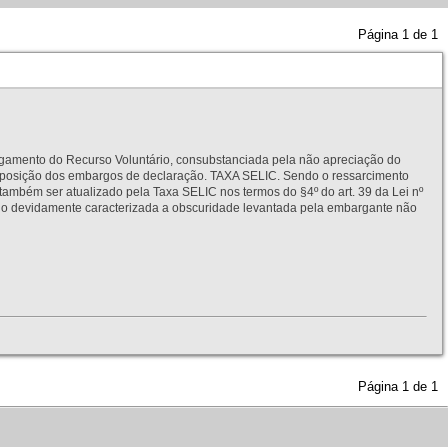
Página
1
de
1
to do Recurso Voluntário, consubstanciada pela não apreciação do
interposição dos embargos de declaração. TAXA SELIC. Sendo o ressarcimento
também ser atualizado pela Taxa SELIC nos termos do §4º do art. 39 da Lei nº
idamente caracterizada a obscuridade levantada pela embargante não
Página
1
de
1