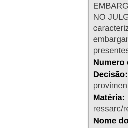
EMBARG
NO JULG
caracteri
embargant
presente
Numero 
Decisão:
proviment
Matéria:
ressarc/re
Nome do 