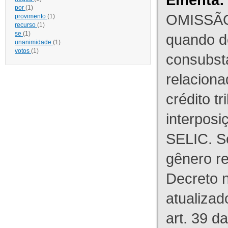
por
(1)
OMISSÃO
provimento
(1)
recurso
(1)
se
(1)
quando d
unanimidade
(1)
votos
(1)
consubst
relaciona
crédito tr
interpos
SELIC. S
gênero re
Decreto n
atualizad
art. 39 d