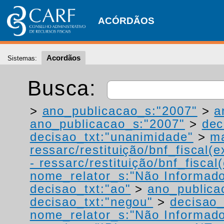
ACÓRDÃOS
Acordãos
Sistemas:
Busca:
>
ano_publicacao_s:"2007"
>
a
ano_publicacao_s:"2007"
>
dec
decisao_txt:"unanimidade"
>
ma
ressarc/restituição/bnf_fiscal(ex
- ressarc/restituição/bnf_fiscal(
nome_relator_s:"Não Informad
decisao_txt:"ao"
>
ano_publica
decisao_txt:"negou"
>
decisao_
nome_relator_s:"Não Informad