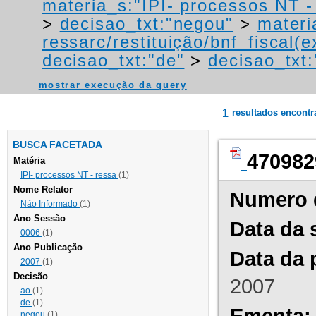
materia_s:"IPI- processos NT - r
>
decisao_txt:"negou"
>
materi
ressarc/restituição/bnf_fiscal(ex
decisao_txt:"de"
>
decisao_txt:
mostrar execução da query
1
resultados encont
BUSCA FACETADA
470982
Matéria
IPI- processos NT - ressa
(1)
Nome Relator
Numero 
Não Informado
(1)
Ano Sessão
Data da 
0006
(1)
Ano Publicação
Data da 
2007
(1)
Decisão
2007
ao
(1)
de
(1)
Ementa:
negou
(1)