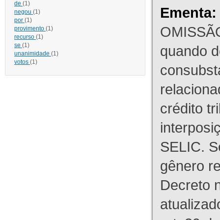
de
(1)
Ementa:
negou
(1)
por
(1)
OMISSÃO
provimento
(1)
recurso
(1)
se
(1)
quando d
unanimidade
(1)
votos
(1)
consubst
relaciona
crédito tr
interpos
SELIC. S
gênero re
Decreto n
atualizad