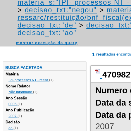
materia_s:"IPI- processos NT - r
>
decisao_txt:"negou"
>
materi
ressarc/restituição/bnf_fiscal(ex
decisao_txt:"de"
>
decisao_txt:
decisao_txt:"ao"
mostrar execução da query
1
resultados encont
BUSCA FACETADA
470982
Matéria
IPI- processos NT - ressa
(1)
Nome Relator
Numero 
Não Informado
(1)
Ano Sessão
Data da 
0006
(1)
Ano Publicação
Data da 
2007
(1)
Decisão
2007
ao
(1)