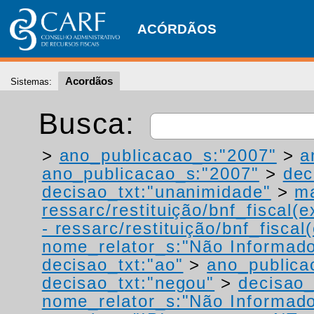
ACÓRDÃOS
Acordãos
Sistemas:
Busca:
>
ano_publicacao_s:"2007"
>
a
ano_publicacao_s:"2007"
>
dec
decisao_txt:"unanimidade"
>
ma
ressarc/restituição/bnf_fiscal(ex
- ressarc/restituição/bnf_fiscal(
nome_relator_s:"Não Informad
decisao_txt:"ao"
>
ano_publica
decisao_txt:"negou"
>
decisao_
nome_relator_s:"Não Informad