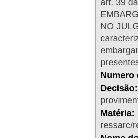
art. 39 d
EMBARG
NO JULG
caracteri
embargant
presente
Numero 
Decisão:
proviment
Matéria:
ressarc/re
Nome do 