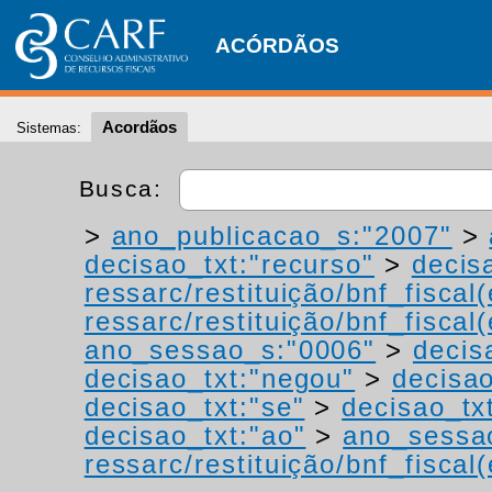
ACÓRDÃOS
Acordãos
Sistemas:
Busca:
>
ano_publicacao_s:"2007"
>
decisao_txt:"recurso"
>
decis
ressarc/restituição/bnf_fiscal(
ressarc/restituição/bnf_fiscal(
ano_sessao_s:"0006"
>
decis
decisao_txt:"negou"
>
decisao
decisao_txt:"se"
>
decisao_tx
decisao_txt:"ao"
>
ano_sessa
ressarc/restituição/bnf_fiscal(