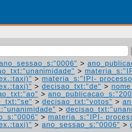
ano_sessao_s:"0006"
>
ano_publica
ao_txt:"unanimidade"
>
materia_s:"I
ex.:taxi)"
>
materia_s:"IPI- process
ex.:taxi)"
>
decisao_txt:"de"
>
nome_
ao_txt:"ao"
>
ano_publicacao_s:"200
_txt:"se"
>
decisao_txt:"votos"
>
an
t:"unanimidade"
>
decisao_txt:"unan
o_s:"0006"
>
materia_s:"IPI- proces
ex.:taxi)"
>
ano_sessao_s:"0006"
>