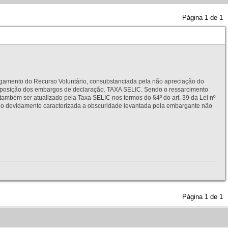
Página
1
de
1
to do Recurso Voluntário, consubstanciada pela não apreciação do
interposição dos embargos de declaração. TAXA SELIC. Sendo o ressarcimento
também ser atualizado pela Taxa SELIC nos termos do §4º do art. 39 da Lei nº
idamente caracterizada a obscuridade levantada pela embargante não
Página
1
de
1