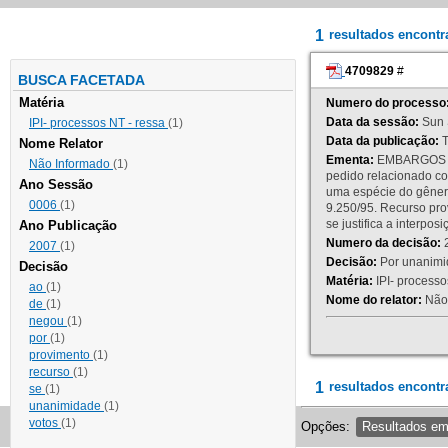
1
resultados encont
4709829
#
BUSCA FACETADA
Matéria
Numero do processo
Data da sessão:
Sun 
IPI- processos NT - ressa
(1)
Data da publicação:
T
Nome Relator
Ementa:
EMBARGOS DE
Não Informado
(1)
pedido relacionado co
Ano Sessão
uma espécie do gênero
0006
(1)
9.250/95. Recurso p
se justifica a interp
Ano Publicação
Numero da decisão:
2
2007
(1)
Decisão:
Por unanimid
Decisão
Matéria:
IPI- processos
ao
(1)
Nome do relator:
Não 
de
(1)
negou
(1)
por
(1)
provimento
(1)
recurso
(1)
1
resultados encontr
se
(1)
unanimidade
(1)
votos
(1)
Opções:
Resultados e