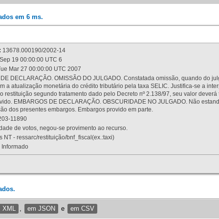
rados em 6 ms.
:
13678.000190/2002-14
Sep 19 00:00:00 UTC 6
ue Mar 27 00:00:00 UTC 2007
 DECLARAÇÃO. OMISSÃO DO JULGADO. Constatada omissão, quando do julgamen
m a atualização monetária do crédito tributário pela taxa SELIC. Justifica-se a 
 restituição segundo tratamento dado pelo Decreto nº 2.138/97, seu valor deverá 
rovido. EMBARGOS DE DECLARAÇÃO. OBSCURIDADE NO JULGADO. Não estando dev
osição dos presentes embargos. Embargos provido em parte.
03-11890
ade de votos, negou-se provimento ao recurso.
 NT - ressarc/restituição/bnf_fiscal(ex.:taxi)
Informado
ados.
m XML
,
em JSON
e
em CSV