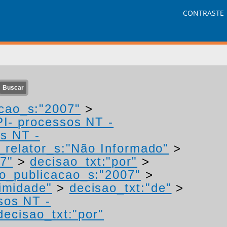
CONTRASTE
cao_s:"2007"
>
PI- processos NT -
os NT -
relator_s:"Não Informado"
>
7"
>
decisao_txt:"por"
>
o_publicacao_s:"2007"
>
imidade"
>
decisao_txt:"de"
>
sos NT -
decisao_txt:"por"