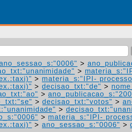
ano_sessao_s:"0006"
>
ano_publica
ao_txt:"unanimidade"
>
materia_s:"I
ex.:taxi)"
>
materia_s:"IPI- process
ex.:taxi)"
>
decisao_txt:"de"
>
nome_
ao_txt:"ao"
>
ano_publicacao_s:"200
_txt:"se"
>
decisao_txt:"votos"
>
an
t:"unanimidade"
>
decisao_txt:"unan
o_s:"0006"
>
materia_s:"IPI- proces
ex.:taxi)"
>
ano_sessao_s:"0006"
>