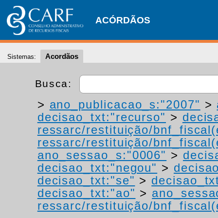
ACÓRDÃOS
Acordãos
Sistemas:
Busca:
>
ano_publicacao_s:"2007"
>
decisao_txt:"recurso"
>
decis
ressarc/restituição/bnf_fiscal(
ressarc/restituição/bnf_fiscal(
ano_sessao_s:"0006"
>
decis
decisao_txt:"negou"
>
decisao
decisao_txt:"se"
>
decisao_tx
decisao_txt:"ao"
>
ano_sessa
ressarc/restituição/bnf_fiscal(