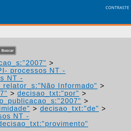
CONTRASTE
cao_s:"2007"
>
PI- processos NT -
os NT -
relator_s:"Não Informado"
>
7"
>
decisao_txt:"por"
>
o_publicacao_s:"2007"
>
imidade"
>
decisao_txt:"de"
>
sos NT -
decisao_txt:"provimento"