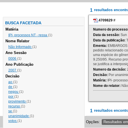
1
resultados encont
4709829
#
BUSCA FACETADA
Matéria
Numero do processo
Data da sessão:
Sun 
IPI- processos NT - ressa
(1)
Data da publicação:
T
Nome Relator
Ementa:
EMBARGOS DE
Não Informado
(1)
pedido relacionado co
Ano Sessão
uma espécie do gênero
0006
(1)
9.250/95. Recurso p
se justifica a interp
Ano Publicação
Numero da decisão:
2
2007
(1)
Decisão:
Por unanimid
Decisão
Matéria:
IPI- processos
ao
(1)
Nome do relator:
Não 
de
(1)
negou
(1)
por
(1)
provimento
(1)
recurso
(1)
1
resultados encontr
se
(1)
unanimidade
(1)
votos
(1)
Opções:
Resultados e