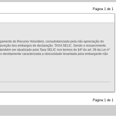
Página
1
de
1
to do Recurso Voluntário, consubstanciada pela não apreciação do
interposição dos embargos de declaração. TAXA SELIC. Sendo o ressarcimento
também ser atualizado pela Taxa SELIC nos termos do §4º do art. 39 da Lei nº
idamente caracterizada a obscuridade levantada pela embargante não
Página
1
de
1