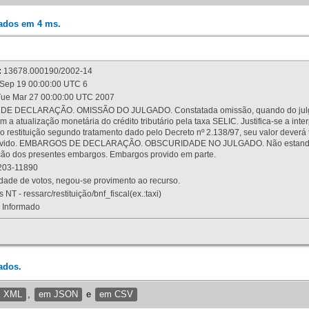
rados em 4 ms.
:
13678.000190/2002-14
Sep 19 00:00:00 UTC 6
ue Mar 27 00:00:00 UTC 2007
 DECLARAÇÃO. OMISSÃO DO JULGADO. Constatada omissão, quando do julgamen
m a atualização monetária do crédito tributário pela taxa SELIC. Justifica-se a 
 restituição segundo tratamento dado pelo Decreto nº 2.138/97, seu valor deverá 
rovido. EMBARGOS DE DECLARAÇÃO. OBSCURIDADE NO JULGADO. Não estando dev
osição dos presentes embargos. Embargos provido em parte.
03-11890
ade de votos, negou-se provimento ao recurso.
 NT - ressarc/restituição/bnf_fiscal(ex.:taxi)
Informado
ados.
m XML
,
em JSON
e
em CSV