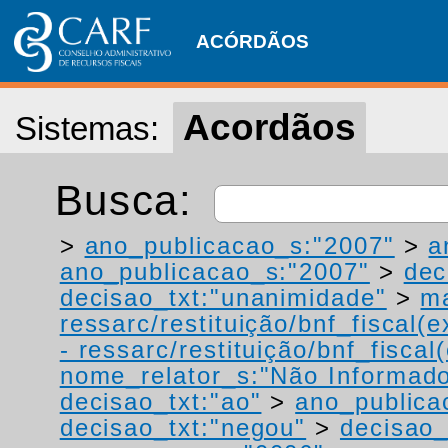
ACÓRDÃOS
Acordãos
Sistemas:
Busca:
>
ano_publicacao_s:"2007"
>
a
ano_publicacao_s:"2007"
>
dec
decisao_txt:"unanimidade"
>
ma
ressarc/restituição/bnf_fiscal(ex
- ressarc/restituição/bnf_fiscal(
nome_relator_s:"Não Informad
decisao_txt:"ao"
>
ano_publica
decisao_txt:"negou"
>
decisao_