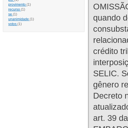
OMISSÃO
provimento
(1)
recurso
(1)
se
(1)
quando d
unanimidade
(1)
votos
(1)
consubst
relaciona
crédito tr
interpos
SELIC. S
gênero re
Decreto n
atualizad
art. 39 d