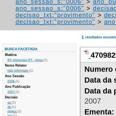
ano_sessao_s:"0006"
>
ano_pu
ano_sessao_s:"0006"
>
decisa
decisao_txt:"provimento"
>
dec
decisao_txt:"provimento"
>
ano
1
resultados encont
BUSCA FACETADA
470982
Matéria
IPI- processos NT - ressa
(1)
Nome Relator
Numero 
Não Informado
(1)
Ano Sessão
Data da 
0006
(1)
Ano Publicação
Data da 
2007
(1)
Decisão
2007
ao
(1)
de
(1)
Ementa:
negou
(1)
por
(1)