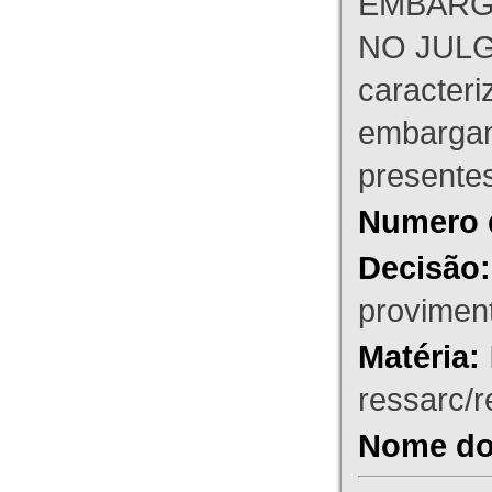
EMBARG
NO JULG
caracteri
embargant
presente
Numero 
Decisão:
proviment
Matéria:
ressarc/re
Nome do 