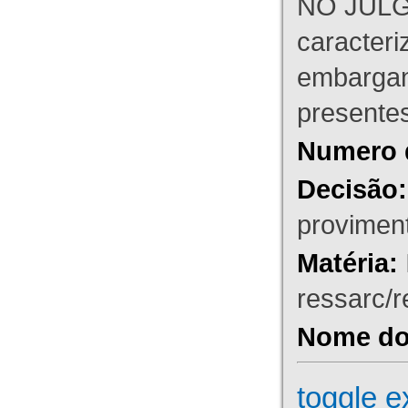
NO JULG
caracteri
embargant
presente
Numero 
Decisão:
proviment
Matéria:
ressarc/re
Nome do 
toggle e