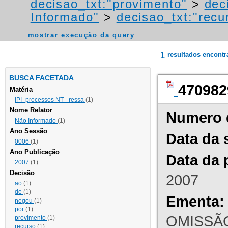
decisao_txt:"provimento"
>
dec
Informado"
>
decisao_txt:"recu
mostrar execução da query
1
resultados encont
BUSCA FACETADA
470982
Matéria
IPI- processos NT - ressa
(1)
Nome Relator
Numero 
Não Informado
(1)
Ano Sessão
Data da 
0006
(1)
Ano Publicação
Data da 
2007
(1)
Decisão
2007
ao
(1)
de
(1)
Ementa:
negou
(1)
por
(1)
OMISSÃO
provimento
(1)
recurso
(1)