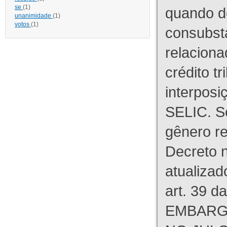
se
(1)
quando d
unanimidade
(1)
votos
(1)
consubst
relaciona
crédito tr
interpos
SELIC. S
gênero re
Decreto n
atualizad
art. 39 d
EMBARG