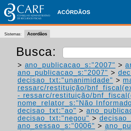
ACÓRDÃOS
Acordãos
Sistemas:
Busca:
>
ano_publicacao_s:"2007"
>
a
ano_publicacao_s:"2007"
>
dec
decisao_txt:"unanimidade"
>
ma
ressarc/restituição/bnf_fiscal(ex
- ressarc/restituição/bnf_fiscal(
nome_relator_s:"Não Informad
decisao_txt:"ao"
>
ano_publica
decisao_txt:"negou"
>
decisao_
ano_sessao_s:"0006"
>
ano_pu