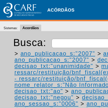
ACÓRDÃOS
Acordãos
Sistemas:
Busca:
>
ano_publicacao_s:"2007"
>
a
ano_publicacao_s:"2007"
>
dec
decisao_txt:"unanimidade"
>
ma
ressarc/restituição/bnf_fiscal(ex
- ressarc/restituição/bnf_fiscal(
nome_relator_s:"Não Informad
decisao_txt:"ao"
>
ano_publica
decisao_txt:"negou"
>
decisao_
ano_sessao_s:"0006"
>
ano_pu