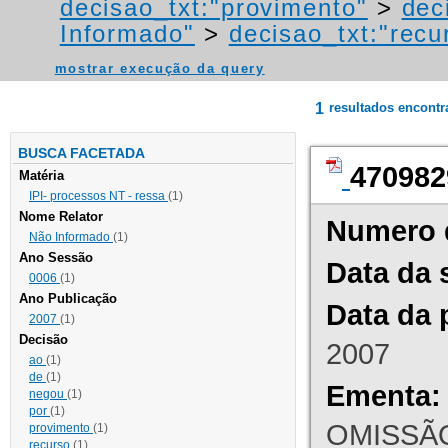
decisao_txt:"provimento"
>
dec
Informado"
>
decisao_txt:"recu
mostrar execução da query
1
resultados encont
BUSCA FACETADA
470982
Matéria
IPI- processos NT - ressa
(1)
Nome Relator
Numero 
Não Informado
(1)
Ano Sessão
Data da 
0006
(1)
Ano Publicação
Data da 
2007
(1)
Decisão
2007
ao
(1)
de
(1)
Ementa:
negou
(1)
por
(1)
OMISSÃO
provimento
(1)
recurso
(1)