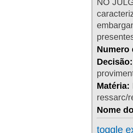
NO JULG
caracteri
embargant
presente
Numero 
Decisão:
proviment
Matéria:
ressarc/re
Nome do 
toggle e