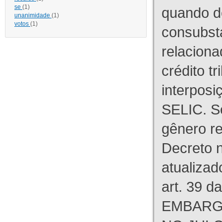
se
(1)
quando d
unanimidade
(1)
votos
(1)
consubst
relaciona
crédito tr
interpos
SELIC. S
gênero re
Decreto n
atualizad
art. 39 d
EMBARG