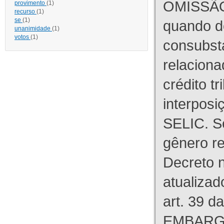
OMISSÃO
provimento
(1)
recurso
(1)
se
(1)
quando d
unanimidade
(1)
votos
(1)
consubst
relaciona
crédito tr
interpos
SELIC. S
gênero re
Decreto n
atualizad
art. 39 d
EMBARG