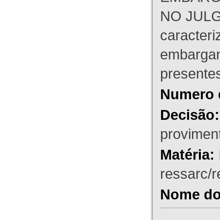
NO JULG
caracteri
embargant
presente
Numero 
Decisão:
proviment
Matéria:
ressarc/re
Nome do 