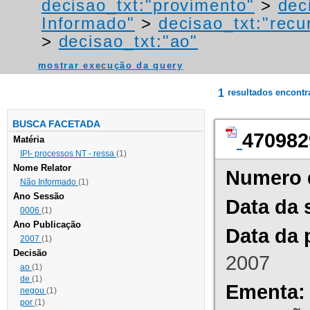
decisao_txt:"provimento"
>
dec
Informado"
>
decisao_txt:"recu
>
decisao_txt:"ao"
mostrar execução da query
1
resultados encont
BUSCA FACETADA
470982
Matéria
IPI- processos NT - ressa
(1)
Nome Relator
Numero 
Não Informado
(1)
Ano Sessão
Data da 
0006
(1)
Ano Publicação
Data da 
2007
(1)
Decisão
2007
ao
(1)
de
(1)
Ementa:
negou
(1)
por
(1)