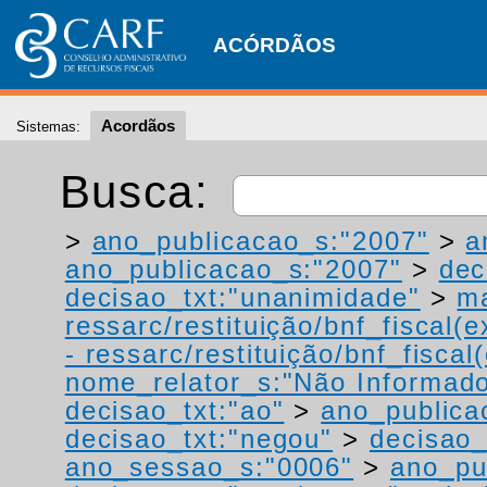
ACÓRDÃOS
Acordãos
Sistemas:
Busca:
>
ano_publicacao_s:"2007"
>
a
ano_publicacao_s:"2007"
>
dec
decisao_txt:"unanimidade"
>
ma
ressarc/restituição/bnf_fiscal(ex
- ressarc/restituição/bnf_fiscal(
nome_relator_s:"Não Informad
decisao_txt:"ao"
>
ano_publica
decisao_txt:"negou"
>
decisao_
ano_sessao_s:"0006"
>
ano_pu