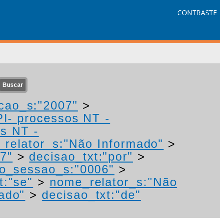
CONTRASTE
cao_s:"2007"
>
PI- processos NT -
os NT -
relator_s:"Não Informado"
>
7"
>
decisao_txt:"por"
>
o_sessao_s:"0006"
>
t:"se"
>
nome_relator_s:"Não
ado"
>
decisao_txt:"de"