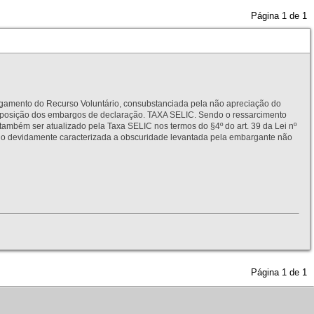
Página
1
de
1
to do Recurso Voluntário, consubstanciada pela não apreciação do
interposição dos embargos de declaração. TAXA SELIC. Sendo o ressarcimento
também ser atualizado pela Taxa SELIC nos termos do §4º do art. 39 da Lei nº
idamente caracterizada a obscuridade levantada pela embargante não
Página
1
de
1