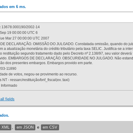
rados em 6 ms.
:
13678.000190/2002-14
Sep 19 00:00:00 UTC 6
ue Mar 27 00:00:00 UTC 2007
 DECLARAÇÃO. OMISSÃO DO JULGADO. Constatada omissão, quando do julgamen
m a atualização monetária do crédito tributário pela taxa SELIC. Justifica-se a 
 restituição segundo tratamento dado pelo Decreto nº 2.138/97, seu valor deverá 
rovido. EMBARGOS DE DECLARAÇÃO. OBSCURIDADE NO JULGADO. Não estando dev
osição dos presentes embargos. Embargos provido em parte.
03-11890
ade de votos, negou-se provimento ao recurso.
 NT - ressarc/restituição/bnf_fiscal(ex.:taxi)
Informado
all fields
ados.
m XML
,
em JSON
e
em CSV