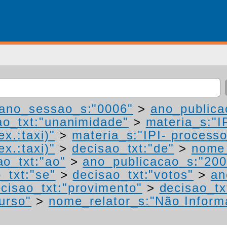
ano_sessao_s:"0006"
>
ano_publica
ao_txt:"unanimidade"
>
materia_s:"I
ex.:taxi)"
>
materia_s:"IPI- process
ex.:taxi)"
>
decisao_txt:"de"
>
nome_
ao_txt:"ao"
>
ano_publicacao_s:"200
_txt:"se"
>
decisao_txt:"votos"
>
an
cisao_txt:"provimento"
>
decisao_tx
urso"
>
nome_relator_s:"Não Inform