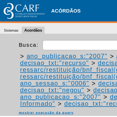
ACÓRDÃOS
Acordãos
Sistemas:
Busca:
>
ano_publicacao_s:"2007"
>
decisao_txt:"recurso"
>
decis
ressarc/restituição/bnf_fiscal(
ressarc/restituição/bnf_fiscal(
ano_sessao_s:"0006"
>
decis
decisao_txt:"negou"
>
decisao
ano_publicacao_s:"2007"
>
de
Informado"
>
decisao_txt:"rec
mostrar execução da query