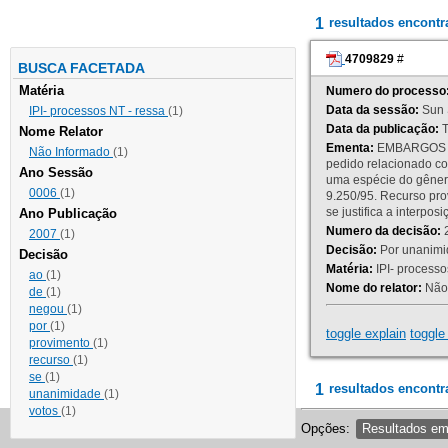
1
resultados encont
4709829
#
BUSCA FACETADA
Matéria
Numero do processo
Data da sessão:
Sun 
IPI- processos NT - ressa
(1)
Data da publicação:
T
Nome Relator
Ementa:
EMBARGOS DE
Não Informado
(1)
pedido relacionado co
Ano Sessão
uma espécie do gênero
0006
(1)
9.250/95. Recurso p
se justifica a interp
Ano Publicação
Numero da decisão:
2
2007
(1)
Decisão:
Por unanimid
Decisão
Matéria:
IPI- processos
ao
(1)
Nome do relator:
Não 
de
(1)
negou
(1)
por
(1)
toggle explain
toggle 
provimento
(1)
recurso
(1)
se
(1)
1
resultados encontr
unanimidade
(1)
votos
(1)
Opções:
Resultados e