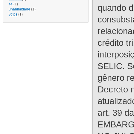
se
(1)
quando d
unanimidade
(1)
votos
(1)
consubst
relaciona
crédito tr
interpos
SELIC. S
gênero re
Decreto n
atualizad
art. 39 d
EMBARG