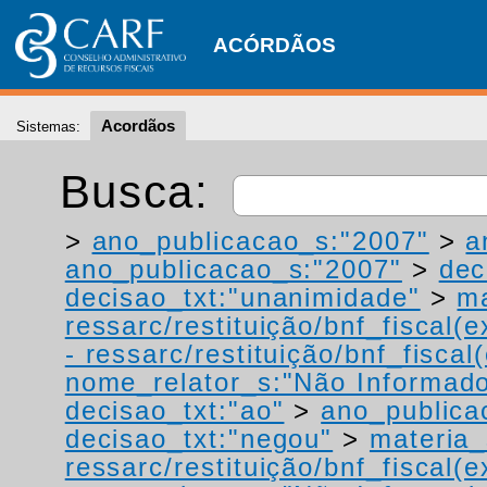
ACÓRDÃOS
Acordãos
Sistemas:
Busca:
>
ano_publicacao_s:"2007"
>
a
ano_publicacao_s:"2007"
>
dec
decisao_txt:"unanimidade"
>
ma
ressarc/restituição/bnf_fiscal(ex
- ressarc/restituição/bnf_fiscal(
nome_relator_s:"Não Informad
decisao_txt:"ao"
>
ano_publica
decisao_txt:"negou"
>
materia_
ressarc/restituição/bnf_fiscal(ex