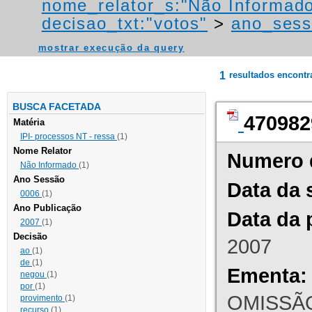
nome_relator_s:"Não Informad
decisao_txt:"votos"
>
ano_sess
mostrar execução da query
1
resultados encont
BUSCA FACETADA
470982
Matéria
IPI- processos NT - ressa
(1)
Nome Relator
Numero 
Não Informado
(1)
Ano Sessão
Data da 
0006
(1)
Ano Publicação
Data da 
2007
(1)
Decisão
2007
ao
(1)
de
(1)
Ementa:
negou
(1)
por
(1)
OMISSÃO
provimento
(1)
recurso
(1)