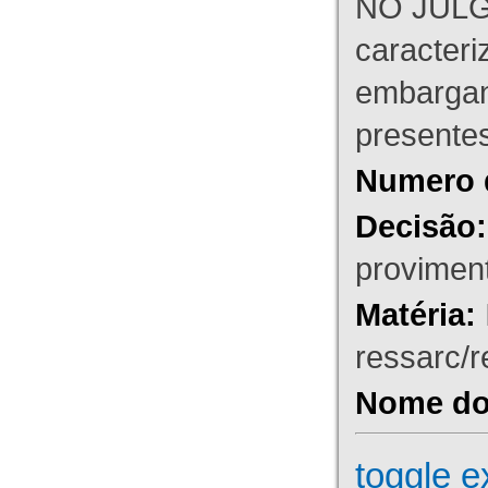
NO JULG
caracteri
embargant
presente
Numero 
Decisão:
proviment
Matéria:
ressarc/re
Nome do 
toggle e