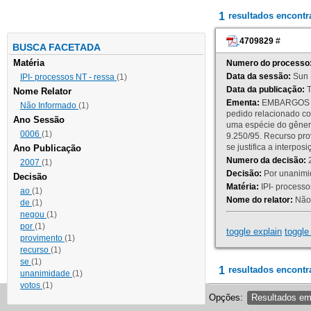
1
resultados encont
4709829
#
BUSCA FACETADA
Matéria
Numero do processo
Data da sessão:
Sun 
IPI- processos NT - ressa
(1)
Data da publicação:
T
Nome Relator
Ementa:
EMBARGOS DE
Não Informado
(1)
pedido relacionado co
Ano Sessão
uma espécie do gênero
0006
(1)
9.250/95. Recurso p
se justifica a interp
Ano Publicação
Numero da decisão:
2
2007
(1)
Decisão:
Por unanimid
Decisão
Matéria:
IPI- processos
ao
(1)
Nome do relator:
Não 
de
(1)
negou
(1)
por
(1)
toggle explain
toggle 
provimento
(1)
recurso
(1)
se
(1)
1
resultados encontr
unanimidade
(1)
votos
(1)
Opções:
Resultados e