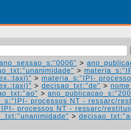
ano_sessao_s:"0006"
>
ano_publica
ao_txt:"unanimidade"
>
materia_s:"I
ex.:taxi)"
>
materia_s:"IPI- process
ex.:taxi)"
>
decisao_txt:"de"
>
nome_
ao_txt:"ao"
>
ano_publicacao_s:"200
_s:"IPI- processos NT - ressarc/resti
IPI- processos NT - ressarc/restituiç
o_txt:"unanimidade"
>
decisao_txt:"a