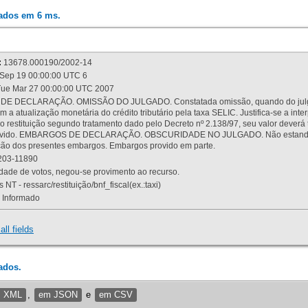
rados em 6 ms.
:
13678.000190/2002-14
Sep 19 00:00:00 UTC 6
ue Mar 27 00:00:00 UTC 2007
 DECLARAÇÃO. OMISSÃO DO JULGADO. Constatada omissão, quando do julgamen
m a atualização monetária do crédito tributário pela taxa SELIC. Justifica-se a 
 restituição segundo tratamento dado pelo Decreto nº 2.138/97, seu valor deverá 
rovido. EMBARGOS DE DECLARAÇÃO. OBSCURIDADE NO JULGADO. Não estando dev
osição dos presentes embargos. Embargos provido em parte.
03-11890
ade de votos, negou-se provimento ao recurso.
 NT - ressarc/restituição/bnf_fiscal(ex.:taxi)
Informado
all fields
ados.
m XML
,
em JSON
e
em CSV