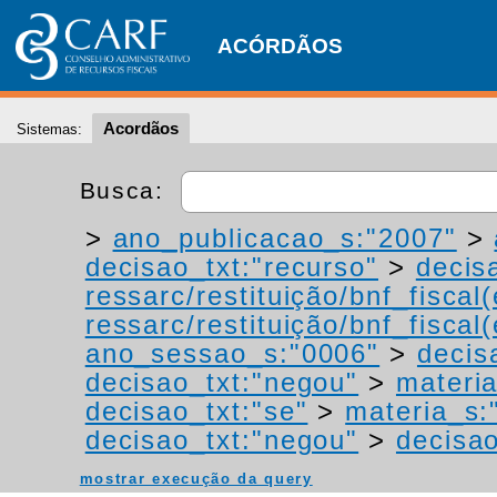
ACÓRDÃOS
Acordãos
Sistemas:
Busca:
>
ano_publicacao_s:"2007"
>
decisao_txt:"recurso"
>
decis
ressarc/restituição/bnf_fiscal(
ressarc/restituição/bnf_fiscal(
ano_sessao_s:"0006"
>
decis
decisao_txt:"negou"
>
materia
decisao_txt:"se"
>
materia_s:"
decisao_txt:"negou"
>
decisa
mostrar execução da query