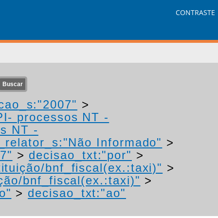
CONTRASTE
cao_s:"2007"
>
PI- processos NT -
os NT -
relator_s:"Não Informado"
>
7"
>
decisao_txt:"por"
>
tuição/bnf_fiscal(ex.:taxi)"
>
ão/bnf_fiscal(ex.:taxi)"
>
o"
>
decisao_txt:"ao"