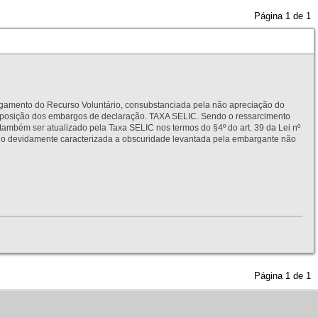
Página
1
de
1
to do Recurso Voluntário, consubstanciada pela não apreciação do
interposição dos embargos de declaração. TAXA SELIC. Sendo o ressarcimento
também ser atualizado pela Taxa SELIC nos termos do §4º do art. 39 da Lei nº
idamente caracterizada a obscuridade levantada pela embargante não
Página
1
de
1