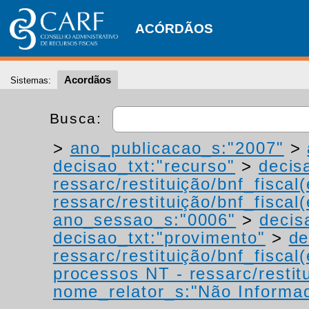
ACÓRDÃOS
Acordãos
Sistemas:
Busca:
>
ano_publicacao_s:"2007"
>
decisao_txt:"recurso"
>
decis
ressarc/restituição/bnf_fiscal(
ressarc/restituição/bnf_fiscal(
ano_sessao_s:"0006"
>
decis
decisao_txt:"provimento"
>
de
ressarc/restituição/bnf_fiscal(
processos NT - ressarc/restitu
nome_relator_s:"Não Informa