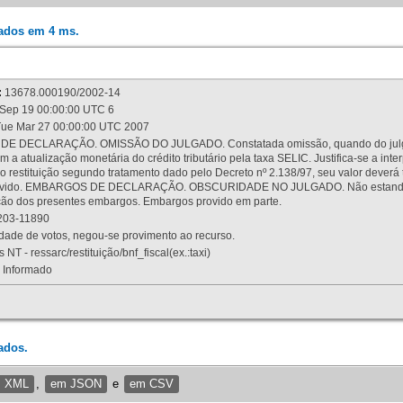
rados em 4 ms.
:
13678.000190/2002-14
Sep 19 00:00:00 UTC 6
ue Mar 27 00:00:00 UTC 2007
 DECLARAÇÃO. OMISSÃO DO JULGADO. Constatada omissão, quando do julgamen
m a atualização monetária do crédito tributário pela taxa SELIC. Justifica-se a 
 restituição segundo tratamento dado pelo Decreto nº 2.138/97, seu valor deverá 
rovido. EMBARGOS DE DECLARAÇÃO. OBSCURIDADE NO JULGADO. Não estando dev
osição dos presentes embargos. Embargos provido em parte.
03-11890
ade de votos, negou-se provimento ao recurso.
 NT - ressarc/restituição/bnf_fiscal(ex.:taxi)
Informado
ados.
m XML
,
em JSON
e
em CSV