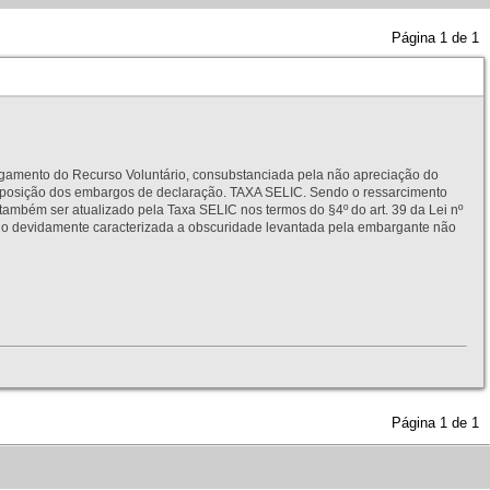
Página
1
de
1
to do Recurso Voluntário, consubstanciada pela não apreciação do
interposição dos embargos de declaração. TAXA SELIC. Sendo o ressarcimento
também ser atualizado pela Taxa SELIC nos termos do §4º do art. 39 da Lei nº
idamente caracterizada a obscuridade levantada pela embargante não
Página
1
de
1