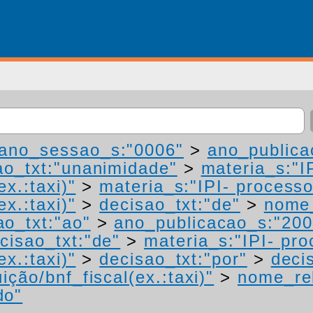
ano_sessao_s:"0006"
>
ano_publica
ao_txt:"unanimidade"
>
materia_s:"I
ex.:taxi)"
>
materia_s:"IPI- process
ex.:taxi)"
>
decisao_txt:"de"
>
nome_
ao_txt:"ao"
>
ano_publicacao_s:"200
cisao_txt:"de"
>
materia_s:"IPI- pr
ex.:taxi)"
>
decisao_txt:"por"
>
deci
ição/bnf_fiscal(ex.:taxi)"
>
nome_rel
do"