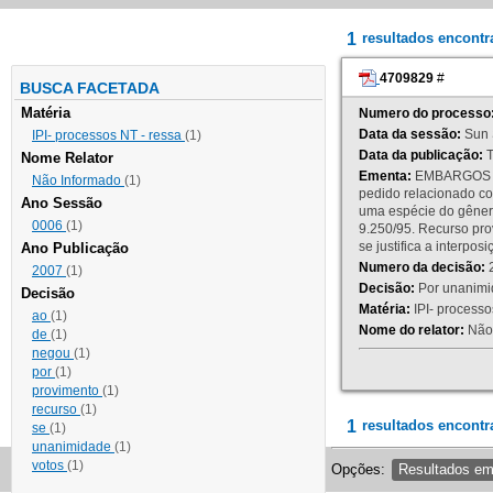
1
resultados encont
4709829
#
BUSCA FACETADA
Matéria
Numero do processo
Data da sessão:
Sun 
IPI- processos NT - ressa
(1)
Data da publicação:
T
Nome Relator
Ementa:
EMBARGOS DE
Não Informado
(1)
pedido relacionado co
Ano Sessão
uma espécie do gênero
0006
(1)
9.250/95. Recurso p
se justifica a interp
Ano Publicação
Numero da decisão:
2
2007
(1)
Decisão:
Por unanimid
Decisão
Matéria:
IPI- processos
ao
(1)
Nome do relator:
Não 
de
(1)
negou
(1)
por
(1)
provimento
(1)
recurso
(1)
1
resultados encontr
se
(1)
unanimidade
(1)
votos
(1)
Opções:
Resultados e