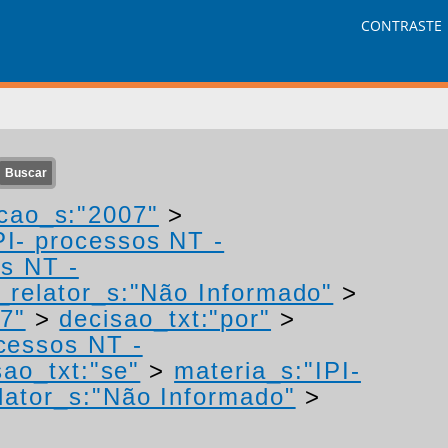
CONTRASTE
cao_s:"2007"
>
PI- processos NT -
os NT -
relator_s:"Não Informado"
>
7"
>
decisao_txt:"por"
>
ocessos NT -
sao_txt:"se"
>
materia_s:"IPI-
ator_s:"Não Informado"
>