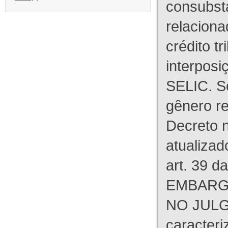
consubst
relaciona
crédito tr
interpos
SELIC. S
gênero re
Decreto n
atualizad
art. 39 d
EMBARG
NO JULG
caracteri