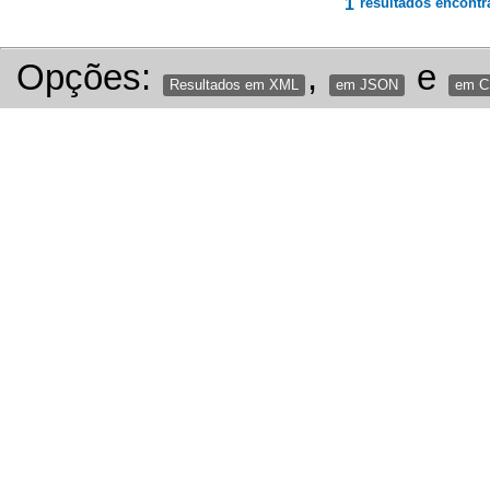
1
resultados encontr
Opções:
,
e
Resultados em XML
em JSON
em 