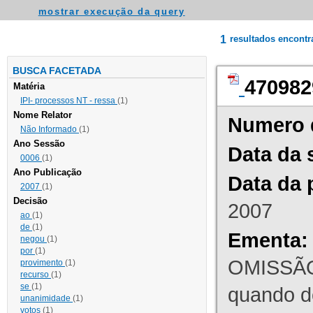
mostrar execução da query
1
resultados encont
BUSCA FACETADA
470982
Matéria
IPI- processos NT - ressa
(1)
Nome Relator
Numero 
Não Informado
(1)
Ano Sessão
Data da 
0006
(1)
Ano Publicação
Data da 
2007
(1)
Decisão
2007
ao
(1)
de
(1)
Ementa:
negou
(1)
por
(1)
OMISSÃO
provimento
(1)
recurso
(1)
se
(1)
quando d
unanimidade
(1)
votos
(1)