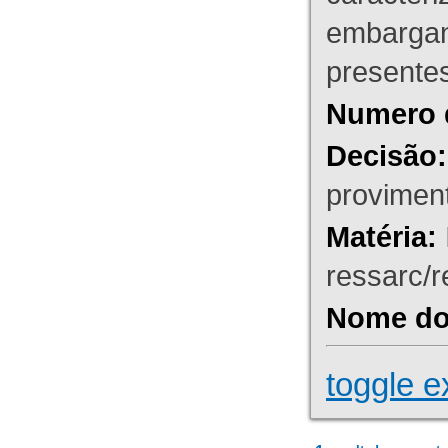
embargant
presente
Numero 
Decisão:
proviment
Matéria:
ressarc/re
Nome do 
toggle e