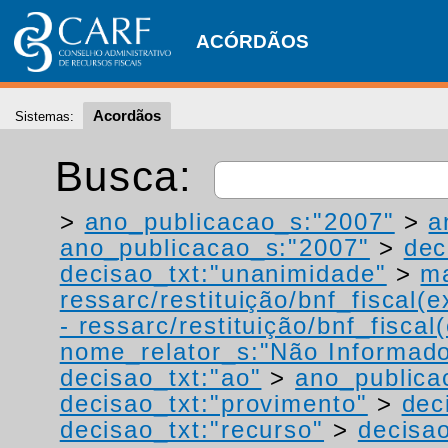
ACÓRDÃOS
Acordãos
Sistemas:
Busca:
>
ano_publicacao_s:"2007"
>
a
ano_publicacao_s:"2007"
>
dec
decisao_txt:"unanimidade"
>
ma
ressarc/restituição/bnf_fiscal(ex
- ressarc/restituição/bnf_fiscal(
nome_relator_s:"Não Informad
decisao_txt:"ao"
>
ano_publica
decisao_txt:"provimento"
>
dec
decisao_txt:"recurso"
>
decisao