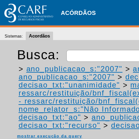
ACÓRDÃOS
Acordãos
Sistemas:
Busca:
>
ano_publicacao_s:"2007"
>
a
ano_publicacao_s:"2007"
>
dec
decisao_txt:"unanimidade"
>
ma
ressarc/restituição/bnf_fiscal(ex
- ressarc/restituição/bnf_fiscal(
nome_relator_s:"Não Informad
decisao_txt:"ao"
>
ano_publica
decisao_txt:"recurso"
>
decisao
mostrar execução da query