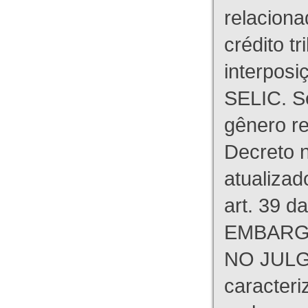
relaciona
crédito tr
interpos
SELIC. S
gênero re
Decreto n
atualizad
art. 39 d
EMBARG
NO JULG
caracteri