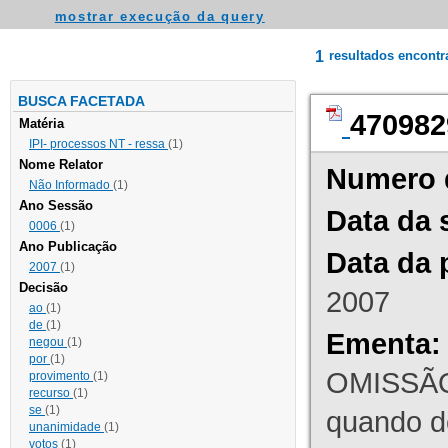
mostrar execução da query
1
resultados encont
BUSCA FACETADA
470982
Matéria
IPI- processos NT - ressa
(1)
Nome Relator
Numero 
Não Informado
(1)
Ano Sessão
Data da 
0006
(1)
Ano Publicação
Data da 
2007
(1)
Decisão
2007
ao
(1)
de
(1)
Ementa:
negou
(1)
por
(1)
OMISSÃO
provimento
(1)
recurso
(1)
se
(1)
quando d
unanimidade
(1)
votos
(1)