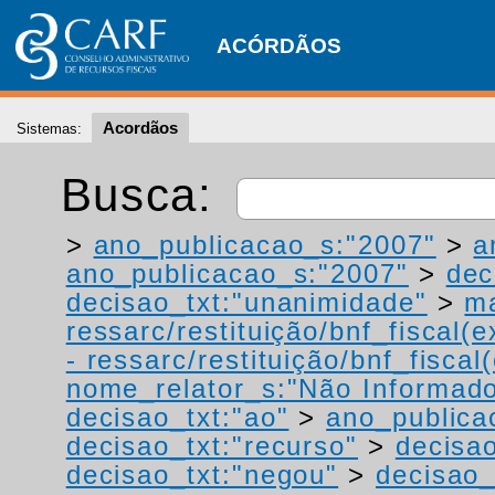
ACÓRDÃOS
Acordãos
Sistemas:
Busca:
>
ano_publicacao_s:"2007"
>
a
ano_publicacao_s:"2007"
>
dec
decisao_txt:"unanimidade"
>
ma
ressarc/restituição/bnf_fiscal(ex
- ressarc/restituição/bnf_fiscal(
nome_relator_s:"Não Informad
decisao_txt:"ao"
>
ano_publica
decisao_txt:"recurso"
>
decisao
decisao_txt:"negou"
>
decisao_