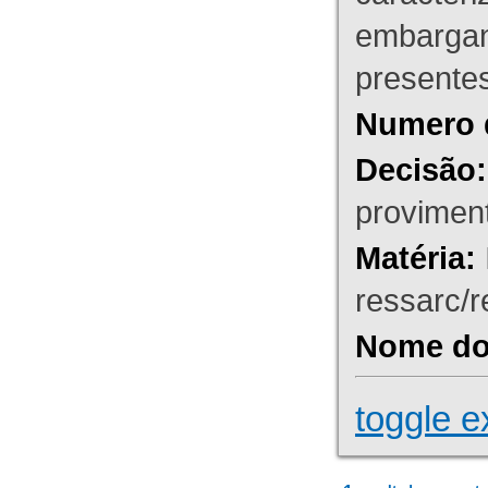
embargant
presente
Numero 
Decisão:
proviment
Matéria:
ressarc/re
Nome do 
toggle e