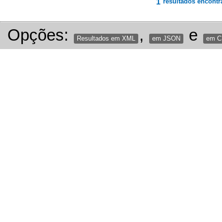
1
resultados encontr
Opções:
,
e
Resultados em XML
em JSON
em 