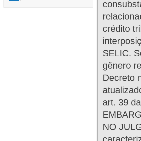
consubst
relaciona
crédito tr
interpos
SELIC. S
gênero re
Decreto n
atualizad
art. 39 d
EMBARG
NO JULG
caracteri