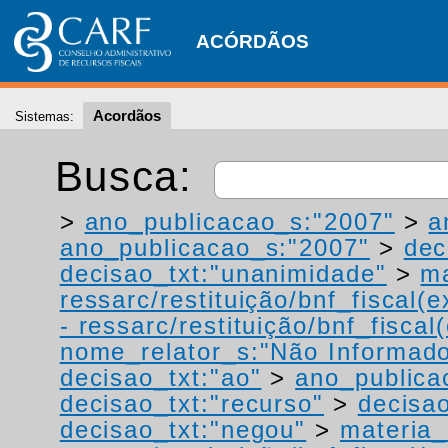
ACÓRDÃOS
Acordãos
Sistemas:
Busca:
>
ano_publicacao_s:"2007"
>
a
ano_publicacao_s:"2007"
>
dec
decisao_txt:"unanimidade"
>
ma
ressarc/restituição/bnf_fiscal(ex
- ressarc/restituição/bnf_fiscal(
nome_relator_s:"Não Informad
decisao_txt:"ao"
>
ano_publica
decisao_txt:"recurso"
>
decisao
decisao_txt:"negou"
>
materia_