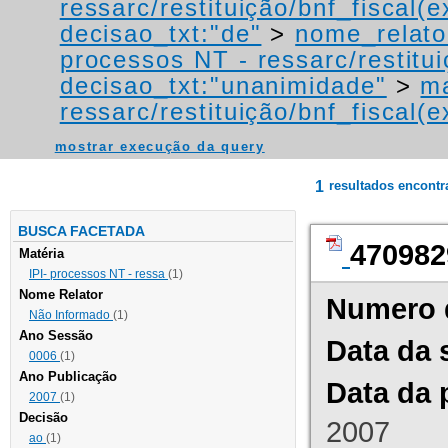
ressarc/restituição/bnf_fiscal(ex
decisao_txt:"de"
>
nome_relato
processos NT - ressarc/restituiç
decisao_txt:"unanimidade"
>
ma
ressarc/restituição/bnf_fiscal(ex
mostrar execução da query
1
resultados encont
BUSCA FACETADA
470982
Matéria
IPI- processos NT - ressa
(1)
Nome Relator
Numero 
Não Informado
(1)
Ano Sessão
Data da 
0006
(1)
Ano Publicação
Data da 
2007
(1)
Decisão
2007
ao
(1)