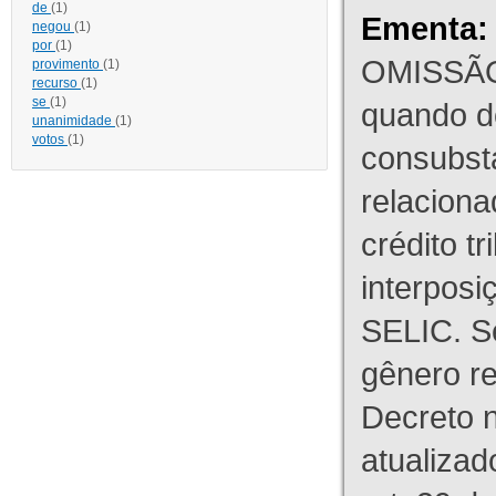
de
(1)
Ementa:
negou
(1)
por
(1)
OMISSÃO
provimento
(1)
recurso
(1)
se
(1)
quando d
unanimidade
(1)
votos
(1)
consubst
relaciona
crédito tr
interpos
SELIC. S
gênero re
Decreto n
atualizad