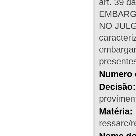
art. 39 d
EMBARG
NO JULG
caracteri
embargant
presente
Numero 
Decisão:
proviment
Matéria:
ressarc/re
Nome do 