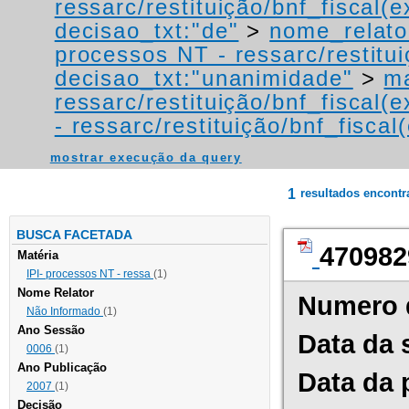
ressarc/restituição/bnf_fiscal(ex
decisao_txt:"de"
>
nome_relato
processos NT - ressarc/restituiç
decisao_txt:"unanimidade"
>
ma
ressarc/restituição/bnf_fiscal(ex
- ressarc/restituição/bnf_fiscal(
mostrar execução da query
1
resultados encont
BUSCA FACETADA
470982
Matéria
IPI- processos NT - ressa
(1)
Nome Relator
Numero 
Não Informado
(1)
Ano Sessão
Data da 
0006
(1)
Ano Publicação
Data da 
2007
(1)
Decisão