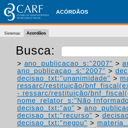
ACÓRDÃOS
Acordãos
Sistemas:
Busca:
>
ano_publicacao_s:"2007"
>
a
ano_publicacao_s:"2007"
>
dec
decisao_txt:"unanimidade"
>
ma
ressarc/restituição/bnf_fiscal(ex
- ressarc/restituição/bnf_fiscal(
nome_relator_s:"Não Informad
decisao_txt:"ao"
>
ano_publica
decisao_txt:"recurso"
>
decisao
decisao_txt:"negou"
>
materia_