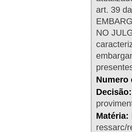
art. 39 d
EMBARG
NO JULG
caracteri
embargant
presente
Numero 
Decisão:
proviment
Matéria:
ressarc/re