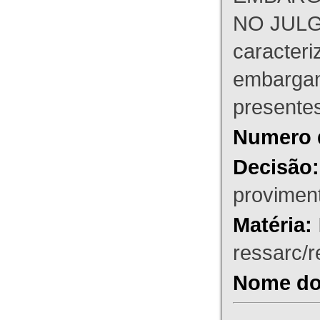
NO JULG
caracteri
embargant
presente
Numero 
Decisão:
proviment
Matéria:
ressarc/re
Nome do 