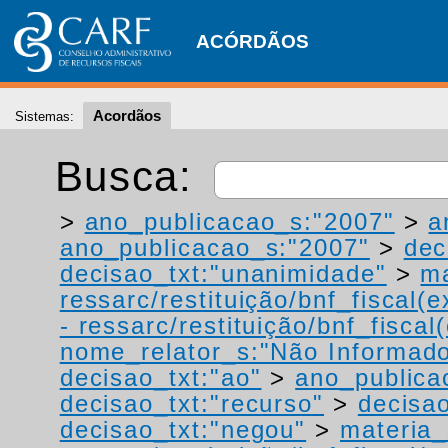
ACÓRDÃOS
Acordãos
Sistemas:
Busca:
>
ano_publicacao_s:"2007"
>
a
ano_publicacao_s:"2007"
>
dec
decisao_txt:"unanimidade"
>
ma
ressarc/restituição/bnf_fiscal(ex
- ressarc/restituição/bnf_fiscal(
nome_relator_s:"Não Informad
decisao_txt:"ao"
>
ano_publica
decisao_txt:"recurso"
>
decisao
decisao_txt:"negou"
>
materia_