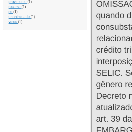
OMISSÃO
provimento
(1)
recurso
(1)
se
(1)
quando d
unanimidade
(1)
votos
(1)
consubst
relaciona
crédito tr
interpos
SELIC. S
gênero re
Decreto n
atualizad
art. 39 d
EMBARG