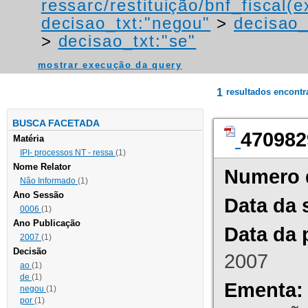
ressarc/restituição/bnf_fiscal(ex
decisao_txt:"negou"
>
decisao_
>
decisao_txt:"se"
mostrar execução da query
1
resultados encont
BUSCA FACETADA
470982
Matéria
IPI- processos NT - ressa
(1)
Nome Relator
Numero 
Não Informado
(1)
Ano Sessão
Data da 
0006
(1)
Ano Publicação
Data da 
2007
(1)
Decisão
2007
ao
(1)
de
(1)
Ementa:
negou
(1)
por
(1)