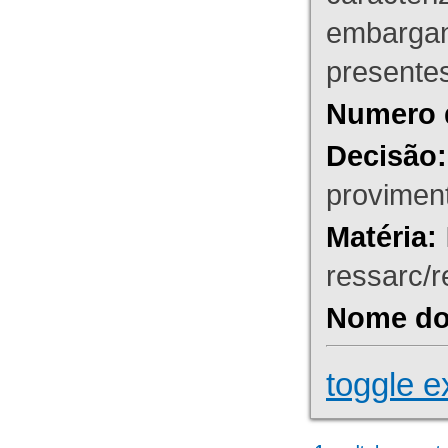
embargant
presente
Numero 
Decisão:
proviment
Matéria:
ressarc/re
Nome do 
toggle e