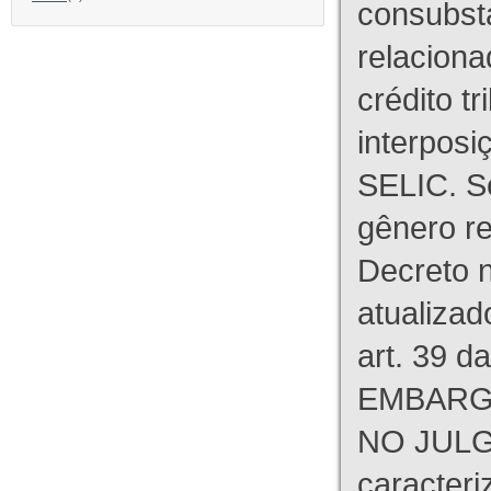
consubst
relaciona
crédito tr
interpos
SELIC. S
gênero re
Decreto n
atualizad
art. 39 d
EMBARG
NO JULG
caracteri