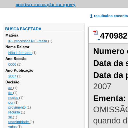
mostrar execução da query
1
resultados encont
BUSCA FACETADA
470982
Matéria
IPI- processos NT - ressa
(1)
Nome Relator
Numero 
Não Informado
(1)
Ano Sessão
Data da 
0006
(1)
Ano Publicação
Data da 
2007
(1)
Decisão
2007
ao
(1)
de
(1)
Ementa:
negou
(1)
por
(1)
OMISSÃO
provimento
(1)
recurso
(1)
se
(1)
quando d
unanimidade
(1)
votos
(1)