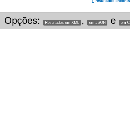
1
resultados encontr
Opções:
,
e
Resultados em XML
em JSON
em 