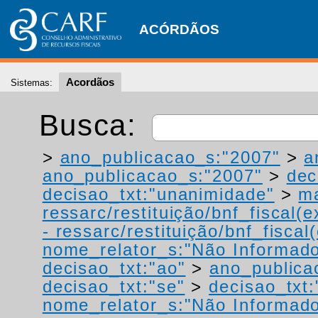
ACÓRDÃOS
Acordãos
Sistemas:
Busca:
>
ano_publicacao_s:"2007"
>
a
ano_publicacao_s:"2007"
>
dec
decisao_txt:"unanimidade"
>
ma
ressarc/restituição/bnf_fiscal(ex
- ressarc/restituição/bnf_fiscal(
nome_relator_s:"Não Informad
decisao_txt:"ao"
>
ano_publica
decisao_txt:"se"
>
decisao_txt:
nome_relator_s:"Não Informad