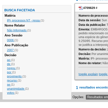
4709829
#
BUSCA FACETADA
Matéria
Numero do processo
Data da sessão:
Sun 
IPI- processos NT - ressa
(1)
Data da publicação:
T
Nome Relator
Ementa:
EMBARGOS DE
Não Informado
(1)
pedido relacionado co
Ano Sessão
uma espécie do gênero
0006
(1)
9.250/95. Recurso p
se justifica a interp
Ano Publicação
Numero da decisão:
2
2007
(1)
Decisão:
Por unanimid
Decisão
Matéria:
IPI- processos
ao
(1)
Nome do relator:
Não 
de
(1)
negou
(1)
por
(1)
toggle explain
toggle 
provimento
(1)
recurso
(1)
se
(1)
1
resultados encontr
unanimidade
(1)
votos
(1)
Opções:
Resultados e