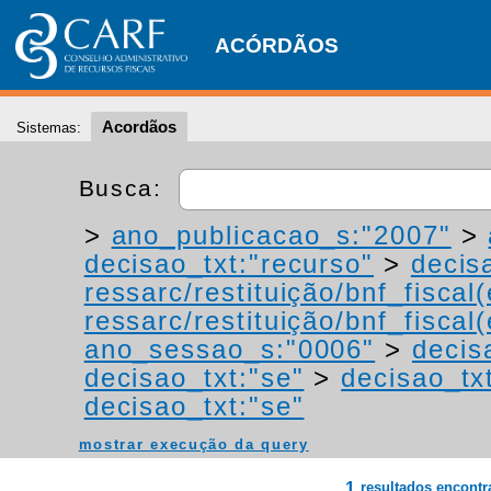
ACÓRDÃOS
Acordãos
Sistemas:
Busca:
>
ano_publicacao_s:"2007"
>
decisao_txt:"recurso"
>
decis
ressarc/restituição/bnf_fiscal(
ressarc/restituição/bnf_fiscal(
ano_sessao_s:"0006"
>
decis
decisao_txt:"se"
>
decisao_tx
decisao_txt:"se"
mostrar execução da query
1
resultados encont