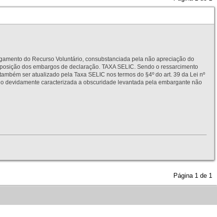
to do Recurso Voluntário, consubstanciada pela não apreciação do
interposição dos embargos de declaração. TAXA SELIC. Sendo o ressarcimento
também ser atualizado pela Taxa SELIC nos termos do §4º do art. 39 da Lei nº
idamente caracterizada a obscuridade levantada pela embargante não
Página
1
de
1