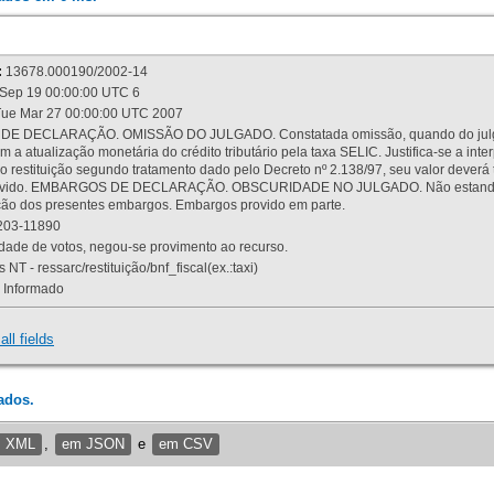
:
13678.000190/2002-14
Sep 19 00:00:00 UTC 6
ue Mar 27 00:00:00 UTC 2007
 DECLARAÇÃO. OMISSÃO DO JULGADO. Constatada omissão, quando do julgamen
m a atualização monetária do crédito tributário pela taxa SELIC. Justifica-se a 
 restituição segundo tratamento dado pelo Decreto nº 2.138/97, seu valor deverá 
rovido. EMBARGOS DE DECLARAÇÃO. OBSCURIDADE NO JULGADO. Não estando dev
osição dos presentes embargos. Embargos provido em parte.
03-11890
ade de votos, negou-se provimento ao recurso.
 NT - ressarc/restituição/bnf_fiscal(ex.:taxi)
Informado
all fields
ados.
m XML
,
em JSON
e
em CSV