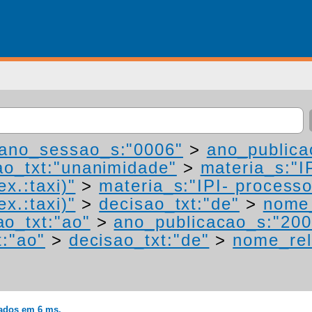
ano_sessao_s:"0006"
>
ano_publica
ao_txt:"unanimidade"
>
materia_s:"I
ex.:taxi)"
>
materia_s:"IPI- process
ex.:taxi)"
>
decisao_txt:"de"
>
nome_
ao_txt:"ao"
>
ano_publicacao_s:"200
t:"ao"
>
decisao_txt:"de"
>
nome_rel
rados em 6 ms.