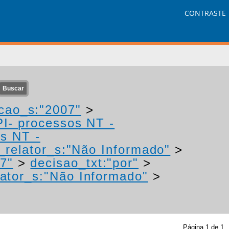
CONTRASTE
cao_s:"2007"
>
PI- processos NT -
os NT -
relator_s:"Não Informado"
>
7"
>
decisao_txt:"por"
>
ator_s:"Não Informado"
>
Página
1
de
1