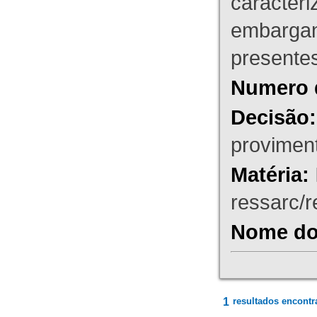
caracteri
embargant
presente
Numero 
Decisão:
proviment
Matéria:
ressarc/re
Nome do 
1
resultados encontr