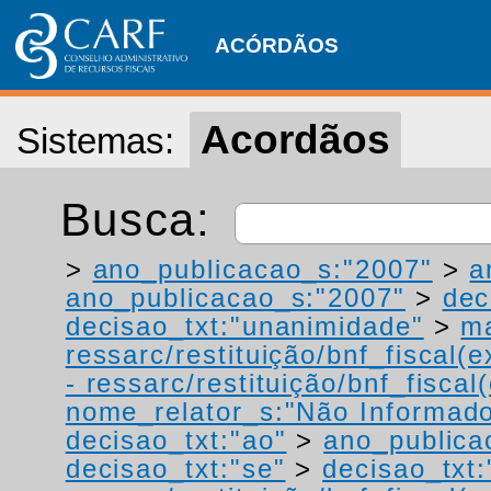
ACÓRDÃOS
Acordãos
Sistemas:
Busca:
>
ano_publicacao_s:"2007"
>
a
ano_publicacao_s:"2007"
>
dec
decisao_txt:"unanimidade"
>
ma
ressarc/restituição/bnf_fiscal(ex
- ressarc/restituição/bnf_fiscal(
nome_relator_s:"Não Informad
decisao_txt:"ao"
>
ano_publica
decisao_txt:"se"
>
decisao_txt: