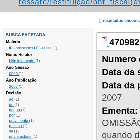
ressarc/restituição/bnf_fiscal(ex
1
resultados encont
BUSCA FACETADA
470982
Matéria
IPI- processos NT - ressa
(1)
Nome Relator
Numero 
Não Informado
(1)
Ano Sessão
Data da 
0006
(1)
Ano Publicação
Data da 
2007
(1)
Decisão
2007
ao
(1)
de
(1)
Ementa:
negou
(1)
por
(1)
OMISSÃO
provimento
(1)
recurso
(1)
se
(1)
quando d
unanimidade
(1)