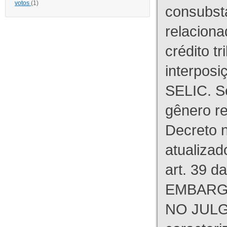
votos
(1)
consubst
relaciona
crédito tr
interpos
SELIC. S
gênero re
Decreto n
atualizad
art. 39 d
EMBARG
NO JULG