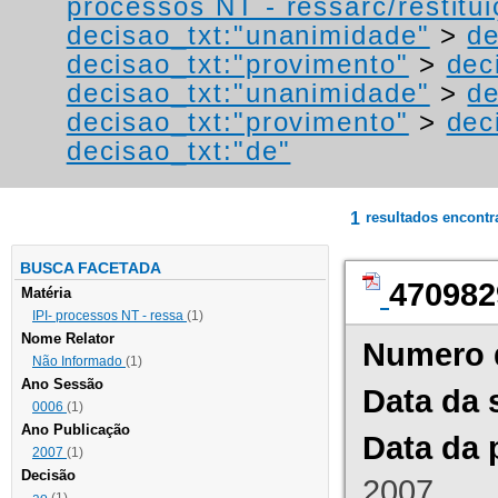
processos NT - ressarc/restituiç
decisao_txt:"unanimidade"
>
de
decisao_txt:"provimento"
>
dec
decisao_txt:"unanimidade"
>
de
decisao_txt:"provimento"
>
dec
decisao_txt:"de"
1
resultados encont
BUSCA FACETADA
470982
Matéria
IPI- processos NT - ressa
(1)
Nome Relator
Numero 
Não Informado
(1)
Ano Sessão
Data da 
0006
(1)
Ano Publicação
Data da 
2007
(1)
Decisão
2007