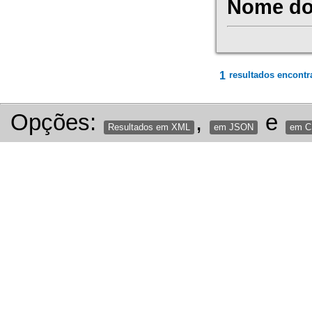
Nome do 
1
resultados encontr
Opções:
,
e
Resultados em XML
em JSON
em 