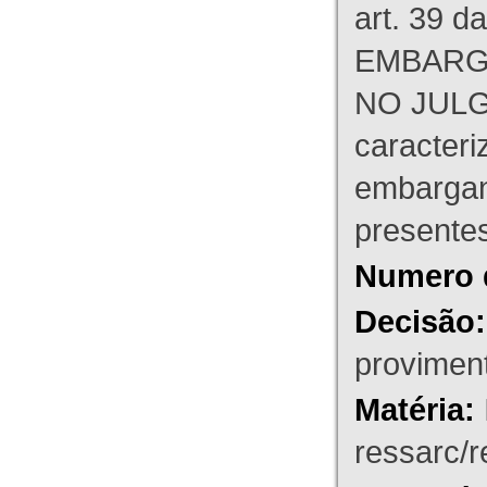
art. 39 d
EMBARG
NO JULG
caracteri
embargant
presente
Numero 
Decisão:
proviment
Matéria:
ressarc/re