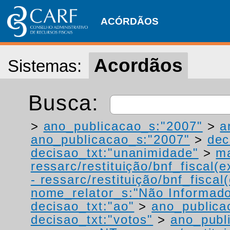
ACÓRDÃOS
Acordãos
Sistemas:
Busca:
>
ano_publicacao_s:"2007"
>
a
ano_publicacao_s:"2007"
>
dec
decisao_txt:"unanimidade"
>
ma
ressarc/restituição/bnf_fiscal(ex
- ressarc/restituição/bnf_fiscal(
nome_relator_s:"Não Informad
decisao_txt:"ao"
>
ano_publica
decisao_txt:"votos"
>
ano_publ