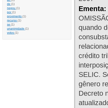
ao
(1)
de
(1)
Ementa:
negou
(1)
por
(1)
OMISSÃO
provimento
(1)
recurso
(1)
se
(1)
quando d
unanimidade
(1)
votos
(1)
consubst
relaciona
crédito tr
interpos
SELIC. S
gênero re
Decreto n
atualizad