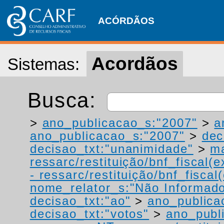
ACÓRDÃOS
Acordãos
Sistemas:
Busca:
>
ano_publicacao_s:"2007"
>
a
ano_publicacao_s:"2007"
>
dec
decisao_txt:"unanimidade"
>
ma
ressarc/restituição/bnf_fiscal(ex
- ressarc/restituição/bnf_fiscal(
nome_relator_s:"Não Informad
decisao_txt:"ao"
>
ano_publica
decisao_txt:"votos"
>
ano_publ