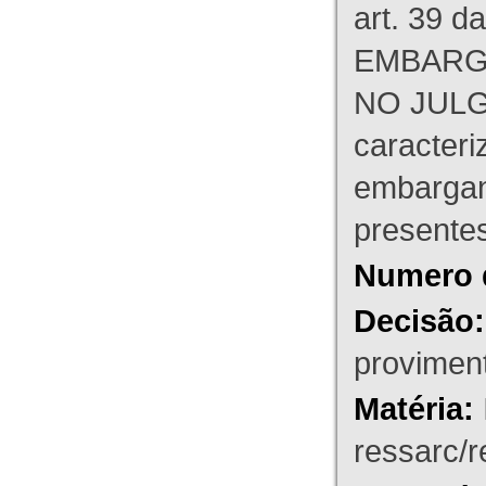
art. 39 d
EMBARG
NO JULG
caracteri
embargant
presente
Numero 
Decisão:
proviment
Matéria:
ressarc/re