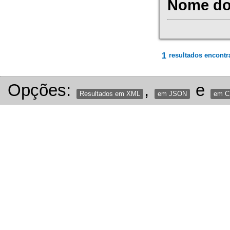
Nome do 
1
resultados encontr
Opções:
,
e
Resultados em XML
em JSON
em 