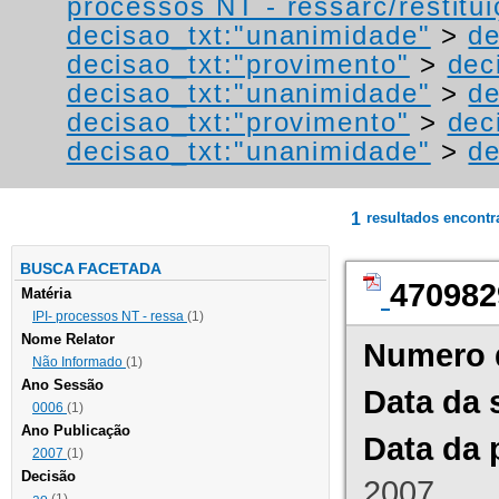
processos NT - ressarc/restituiç
decisao_txt:"unanimidade"
>
de
decisao_txt:"provimento"
>
dec
decisao_txt:"unanimidade"
>
de
decisao_txt:"provimento"
>
dec
decisao_txt:"unanimidade"
>
de
1
resultados encont
BUSCA FACETADA
470982
Matéria
IPI- processos NT - ressa
(1)
Nome Relator
Numero 
Não Informado
(1)
Ano Sessão
Data da 
0006
(1)
Ano Publicação
Data da 
2007
(1)
Decisão
2007