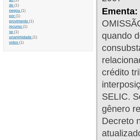
ao
(1)
de
(1)
Ementa:
negou
(1)
por
(1)
OMISSÃO
provimento
(1)
recurso
(1)
se
(1)
quando d
unanimidade
(1)
votos
(1)
consubst
relaciona
crédito tr
interpos
SELIC. S
gênero re
Decreto n
atualizad