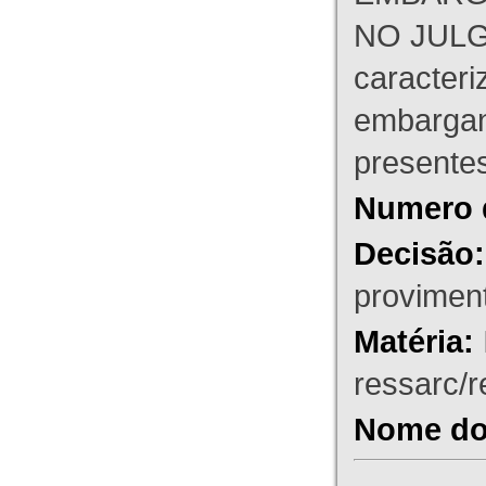
NO JULG
caracteri
embargant
presente
Numero 
Decisão:
proviment
Matéria:
ressarc/re
Nome do 