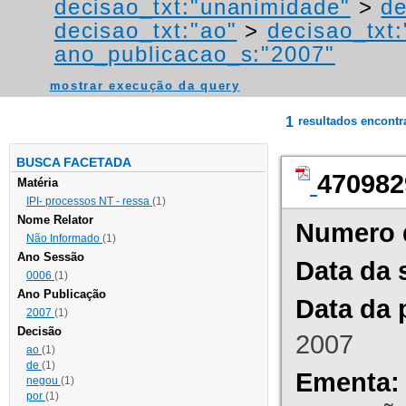
decisao_txt:"unanimidade"
>
de
decisao_txt:"ao"
>
decisao_txt
ano_publicacao_s:"2007"
mostrar execução da query
1
resultados encont
BUSCA FACETADA
470982
Matéria
IPI- processos NT - ressa
(1)
Nome Relator
Numero 
Não Informado
(1)
Ano Sessão
Data da 
0006
(1)
Ano Publicação
Data da 
2007
(1)
Decisão
2007
ao
(1)
de
(1)
Ementa:
negou
(1)
por
(1)