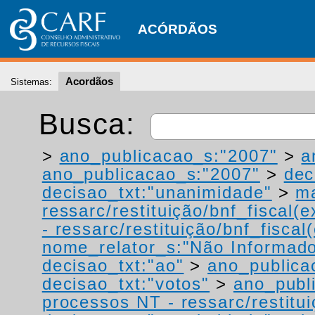
ACÓRDÃOS
Acordãos
Sistemas:
Busca:
>
ano_publicacao_s:"2007"
>
a
ano_publicacao_s:"2007"
>
dec
decisao_txt:"unanimidade"
>
ma
ressarc/restituição/bnf_fiscal(ex
- ressarc/restituição/bnf_fiscal(
nome_relator_s:"Não Informad
decisao_txt:"ao"
>
ano_publica
decisao_txt:"votos"
>
ano_publ
processos NT - ressarc/restituiç