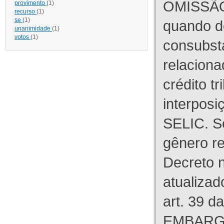
OMISSÃO
provimento
(1)
recurso
(1)
se
(1)
quando d
unanimidade
(1)
votos
(1)
consubst
relaciona
crédito tr
interpos
SELIC. S
gênero re
Decreto n
atualizad
art. 39 d
EMBARG