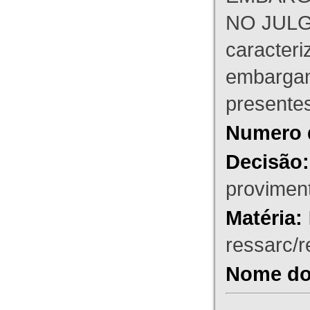
NO JULG
caracteri
embargant
presente
Numero 
Decisão:
proviment
Matéria:
ressarc/re
Nome do 