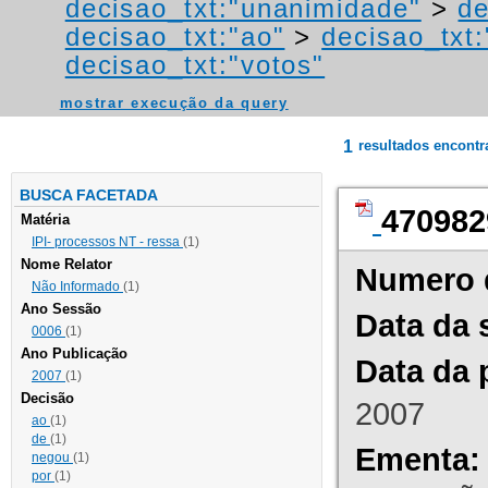
decisao_txt:"unanimidade"
>
de
decisao_txt:"ao"
>
decisao_txt
decisao_txt:"votos"
mostrar execução da query
1
resultados encont
BUSCA FACETADA
470982
Matéria
IPI- processos NT - ressa
(1)
Nome Relator
Numero 
Não Informado
(1)
Ano Sessão
Data da 
0006
(1)
Ano Publicação
Data da 
2007
(1)
Decisão
2007
ao
(1)
de
(1)
Ementa:
negou
(1)
por
(1)