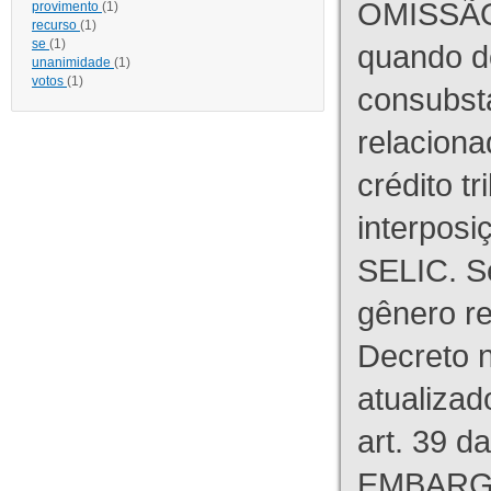
OMISSÃO
provimento
(1)
recurso
(1)
se
(1)
quando d
unanimidade
(1)
votos
(1)
consubst
relaciona
crédito tr
interpos
SELIC. S
gênero re
Decreto n
atualizad
art. 39 d
EMBARG