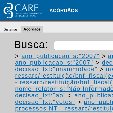
ACÓRDÃOS
Acordãos
Sistemas:
Busca:
>
ano_publicacao_s:"2007"
>
a
ano_publicacao_s:"2007"
>
dec
decisao_txt:"unanimidade"
>
ma
ressarc/restituição/bnf_fiscal(ex
- ressarc/restituição/bnf_fiscal(
nome_relator_s:"Não Informad
decisao_txt:"ao"
>
ano_publica
decisao_txt:"votos"
>
ano_publ
processos NT - ressarc/restituiç