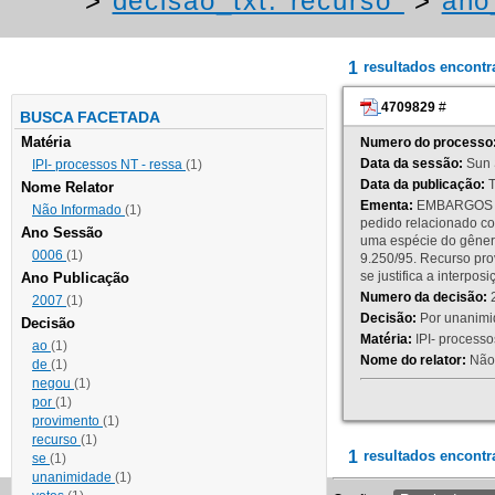
>
decisao_txt:"recurso"
>
ano
1
resultados encont
4709829
#
BUSCA FACETADA
Matéria
Numero do processo
Data da sessão:
Sun 
IPI- processos NT - ressa
(1)
Data da publicação:
T
Nome Relator
Ementa:
EMBARGOS DE
Não Informado
(1)
pedido relacionado co
Ano Sessão
uma espécie do gênero
0006
(1)
9.250/95. Recurso p
se justifica a interp
Ano Publicação
Numero da decisão:
2
2007
(1)
Decisão:
Por unanimid
Decisão
Matéria:
IPI- processos
ao
(1)
Nome do relator:
Não 
de
(1)
negou
(1)
por
(1)
provimento
(1)
recurso
(1)
1
resultados encontr
se
(1)
unanimidade
(1)