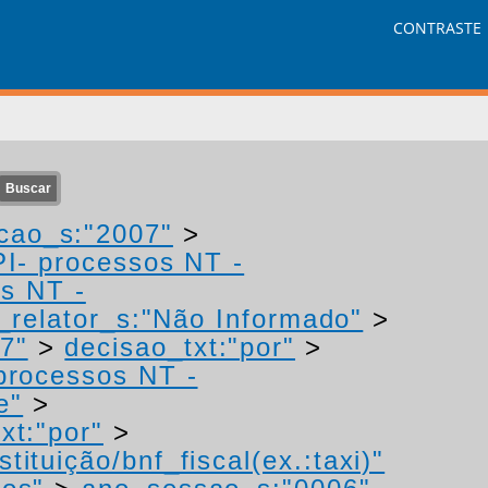
CONTRASTE
cao_s:"2007"
>
PI- processos NT -
os NT -
relator_s:"Não Informado"
>
7"
>
decisao_txt:"por"
>
 processos NT -
e"
>
xt:"por"
>
tituição/bnf_fiscal(ex.:taxi)"