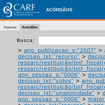
ACÓRDÃOS
Acordãos
Sistemas:
Busca:
>
ano_publicacao_s:"2007"
>
decisao_txt:"recurso"
>
decis
ressarc/restituição/bnf_fiscal(
ressarc/restituição/bnf_fiscal(
ano_sessao_s:"0006"
>
decis
decisao_txt:"votos"
>
ano_pub
ressarc/restituição/bnf_fiscal(
decisao_txt:"unanimidade"
>
ano_sessao_s:"0006"
>
mater