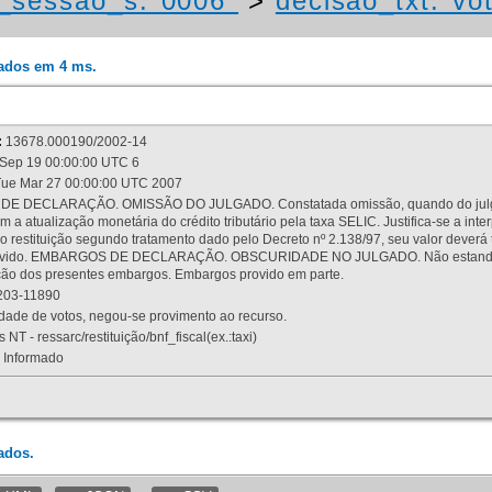
_sessao_s:"0006"
>
decisao_txt:"vo
rados em 4 ms.
:
13678.000190/2002-14
Sep 19 00:00:00 UTC 6
ue Mar 27 00:00:00 UTC 2007
 DECLARAÇÃO. OMISSÃO DO JULGADO. Constatada omissão, quando do julgamen
m a atualização monetária do crédito tributário pela taxa SELIC. Justifica-se a 
 restituição segundo tratamento dado pelo Decreto nº 2.138/97, seu valor deverá 
rovido. EMBARGOS DE DECLARAÇÃO. OBSCURIDADE NO JULGADO. Não estando dev
osição dos presentes embargos. Embargos provido em parte.
03-11890
ade de votos, negou-se provimento ao recurso.
 NT - ressarc/restituição/bnf_fiscal(ex.:taxi)
Informado
ados.