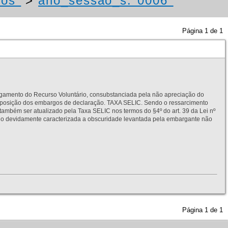
tos"
>
ano_sessao_s:"0006"
Página
1
de
1
to do Recurso Voluntário, consubstanciada pela não apreciação do
interposição dos embargos de declaração. TAXA SELIC. Sendo o ressarcimento
também ser atualizado pela Taxa SELIC nos termos do §4º do art. 39 da Lei nº
idamente caracterizada a obscuridade levantada pela embargante não
Página
1
de
1