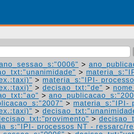
ano_sessao_s:"0006"
>
ano_publica
ao_txt:"unanimidade"
>
materia_s:"I
ex.:taxi)"
>
materia_s:"IPI- process
ex.:taxi)"
>
decisao_txt:"de"
>
nome_
ao_txt:"ao"
>
ano_publicacao_s:"200
licacao_s:"2007"
>
materia_s:"IPI-
ex.:taxi)"
>
decisao_txt:"unanimidad
decisao_txt:"provimento"
>
decisao_t
ia_s:"IPI- processos NT - ressarc/res