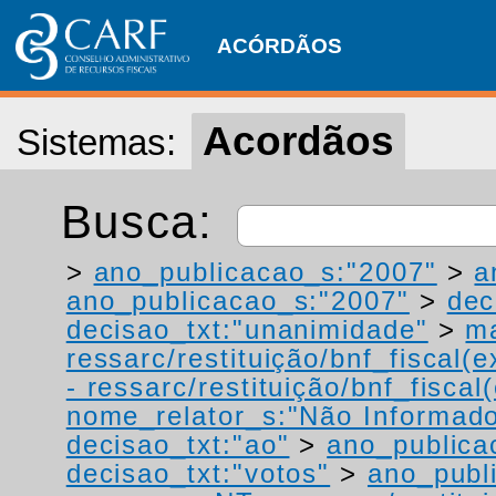
ACÓRDÃOS
Acordãos
Sistemas:
Busca:
>
ano_publicacao_s:"2007"
>
a
ano_publicacao_s:"2007"
>
dec
decisao_txt:"unanimidade"
>
ma
ressarc/restituição/bnf_fiscal(ex
- ressarc/restituição/bnf_fiscal(
nome_relator_s:"Não Informad
decisao_txt:"ao"
>
ano_publica
decisao_txt:"votos"
>
ano_publ