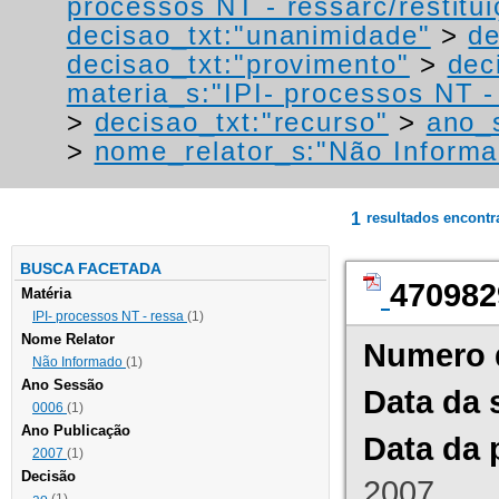
processos NT - ressarc/restituiç
decisao_txt:"unanimidade"
>
de
decisao_txt:"provimento"
>
dec
materia_s:"IPI- processos NT - r
>
decisao_txt:"recurso"
>
ano_
>
nome_relator_s:"Não Informa
1
resultados encont
BUSCA FACETADA
470982
Matéria
IPI- processos NT - ressa
(1)
Nome Relator
Numero 
Não Informado
(1)
Ano Sessão
Data da 
0006
(1)
Ano Publicação
Data da 
2007
(1)
Decisão
2007