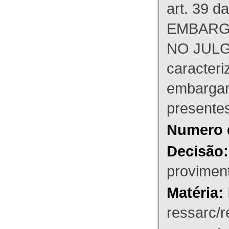
art. 39 d
EMBARG
NO JULG
caracteri
embargant
presente
Numero 
Decisão:
proviment
Matéria:
ressarc/re