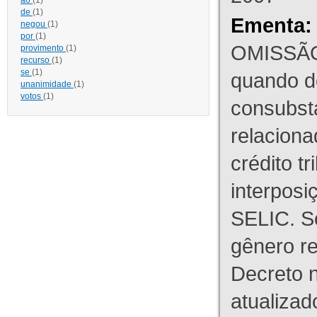
ao
(1)
de
(1)
Ementa:
negou
(1)
por
(1)
OMISSÃO
provimento
(1)
recurso
(1)
se
(1)
quando d
unanimidade
(1)
votos
(1)
consubst
relaciona
crédito tr
interpos
SELIC. S
gênero re
Decreto n
atualizad