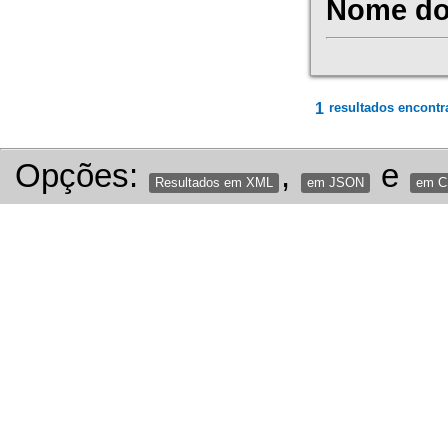
Nome do 
1
resultados encontr
Opções:
,
e
Resultados em XML
em JSON
em 