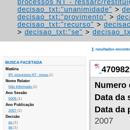
processos NT - ressarc/restituiç
decisao_txt:"unanimidade"
>
de
decisao_txt:"provimento"
>
dec
decisao_txt:"recurso"
>
decisa
>
decisao_txt:"se"
>
decisao_tx
1
resultados encont
BUSCA FACETADA
470982
Matéria
IPI- processos NT - ressa
(1)
Nome Relator
Numero 
Não Informado
(1)
Ano Sessão
Data da 
0006
(1)
Ano Publicação
Data da 
2007
(1)
Decisão
2007
ao
(1)
de
(1)