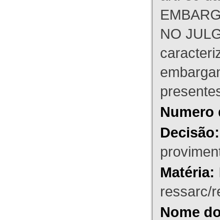
EMBARG
NO JULG
caracteri
embargant
presente
Numero 
Decisão:
proviment
Matéria:
ressarc/re
Nome do 