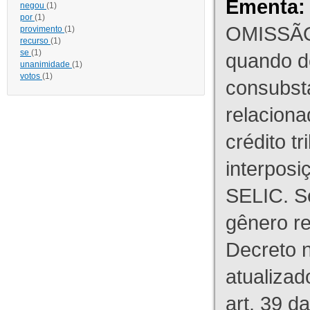
Ementa:
negou
(1)
por
(1)
OMISSÃO
provimento
(1)
recurso
(1)
se
(1)
quando d
unanimidade
(1)
votos
(1)
consubst
relaciona
crédito tr
interpos
SELIC. S
gênero re
Decreto n
atualizad
art. 39 d