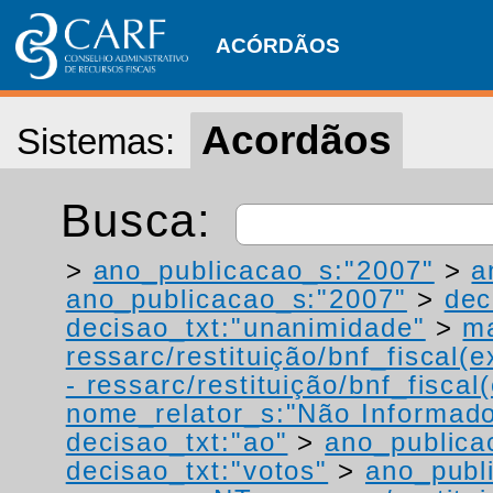
ACÓRDÃOS
Acordãos
Sistemas:
Busca:
>
ano_publicacao_s:"2007"
>
a
ano_publicacao_s:"2007"
>
dec
decisao_txt:"unanimidade"
>
ma
ressarc/restituição/bnf_fiscal(ex
- ressarc/restituição/bnf_fiscal(
nome_relator_s:"Não Informad
decisao_txt:"ao"
>
ano_publica
decisao_txt:"votos"
>
ano_publ