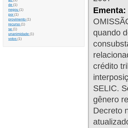
ao
(1)
de
(1)
Ementa:
negou
(1)
por
(1)
OMISSÃO
provimento
(1)
recurso
(1)
se
(1)
quando d
unanimidade
(1)
votos
(1)
consubst
relaciona
crédito tr
interpos
SELIC. S
gênero re
Decreto n
atualizad