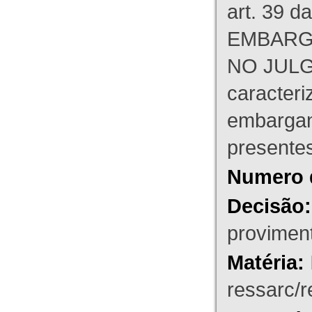
art. 39 d
EMBARG
NO JULG
caracteri
embargant
presente
Numero 
Decisão:
proviment
Matéria:
ressarc/re