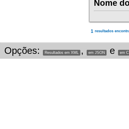
Nome do 
1
resultados encontr
Opções:
,
e
Resultados em XML
em JSON
em 