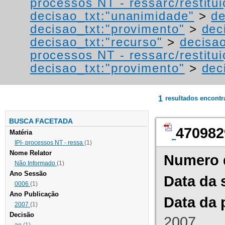
processos NT - ressarc/restituiç
decisao_txt:"unanimidade"
>
de
decisao_txt:"provimento"
>
dec
decisao_txt:"recurso"
>
decisao
processos NT - ressarc/restituiç
decisao_txt:"provimento"
>
dec
1
resultados encont
BUSCA FACETADA
470982
Matéria
IPI- processos NT - ressa
(1)
Nome Relator
Numero 
Não Informado
(1)
Ano Sessão
Data da 
0006
(1)
Ano Publicação
Data da 
2007
(1)
Decisão
2007