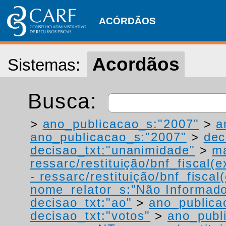
ACÓRDÃOS
Acordãos
Sistemas:
Busca:
>
ano_publicacao_s:"2007"
>
a
ano_publicacao_s:"2007"
>
dec
decisao_txt:"unanimidade"
>
ma
ressarc/restituição/bnf_fiscal(ex
- ressarc/restituição/bnf_fiscal(
nome_relator_s:"Não Informad
decisao_txt:"ao"
>
ano_publica
decisao_txt:"votos"
>
ano_publ