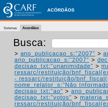
ACÓRDÃOS
Acordãos
Sistemas:
Busca:
>
ano_publicacao_s:"2007"
>
a
ano_publicacao_s:"2007"
>
dec
decisao_txt:"unanimidade"
>
ma
ressarc/restituição/bnf_fiscal(ex
- ressarc/restituição/bnf_fiscal(
nome_relator_s:"Não Informad
decisao_txt:"ao"
>
ano_publica
decisao_txt:"votos"
>
materia_s
ressarc/restituição/bnf_fiscal(ex