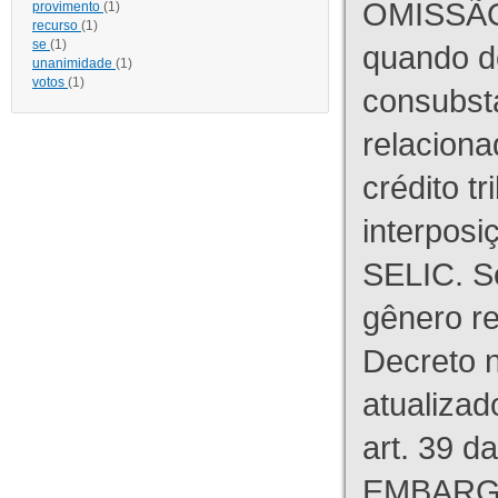
OMISSÃO
provimento
(1)
recurso
(1)
se
(1)
quando d
unanimidade
(1)
votos
(1)
consubst
relaciona
crédito tr
interpos
SELIC. S
gênero re
Decreto n
atualizad
art. 39 d
EMBARG