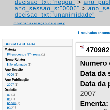
decisao_txt:"negou"
>
ano_publ
ano_sessao_s:"0006"
>
ano_se
decisao_txt:"unanimidade"
mostrar execução da query
1
resultados encont
BUSCA FACETADA
470982
Matéria
IPI- processos NT - ressa
(1)
Nome Relator
Numero 
Não Informado
(1)
Ano Sessão
Data da 
0006
(1)
Ano Publicação
Data da 
2007
(1)
Decisão
2007
ao
(1)
de
(1)
Ementa:
negou
(1)
por
(1)