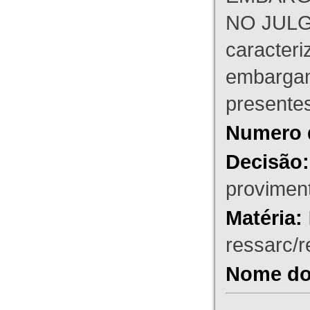
NO JULG
caracteri
embargant
presente
Numero 
Decisão:
proviment
Matéria:
ressarc/re
Nome do 