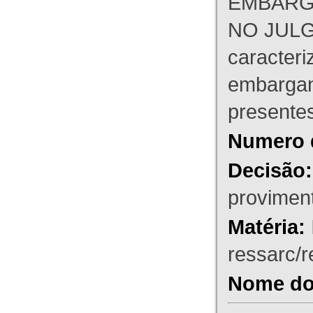
EMBARG
NO JULG
caracteri
embargant
presente
Numero 
Decisão:
proviment
Matéria:
ressarc/re
Nome do 