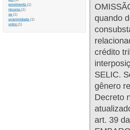
OMISSÃO
provimento
(1)
recurso
(1)
se
(1)
quando d
unanimidade
(1)
votos
(1)
consubst
relaciona
crédito tr
interpos
SELIC. S
gênero re
Decreto n
atualizad
art. 39 d