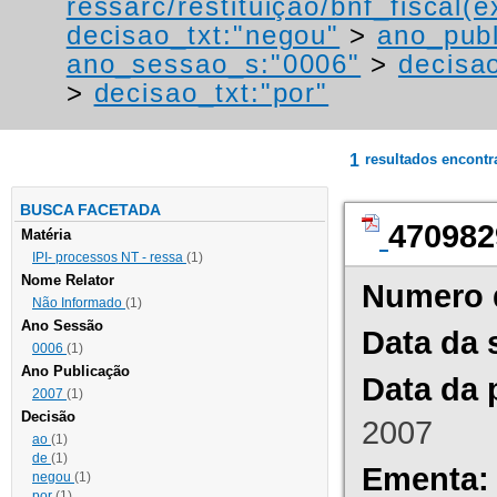
ressarc/restituição/bnf_fiscal(ex
decisao_txt:"negou"
>
ano_publ
ano_sessao_s:"0006"
>
decisao
>
decisao_txt:"por"
1
resultados encont
BUSCA FACETADA
470982
Matéria
IPI- processos NT - ressa
(1)
Nome Relator
Numero 
Não Informado
(1)
Ano Sessão
Data da 
0006
(1)
Ano Publicação
Data da 
2007
(1)
Decisão
2007
ao
(1)
de
(1)
Ementa:
negou
(1)
por
(1)