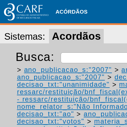
ACÓRDÃOS
Acordãos
Sistemas:
Busca:
>
ano_publicacao_s:"2007"
>
a
ano_publicacao_s:"2007"
>
dec
decisao_txt:"unanimidade"
>
ma
ressarc/restituição/bnf_fiscal(ex
- ressarc/restituição/bnf_fiscal(
nome_relator_s:"Não Informad
decisao_txt:"ao"
>
ano_publica
decisao_txt:"votos"
>
materia_s