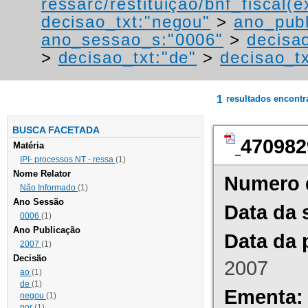
ressarc/restituição/bnf_fiscal(ex
decisao_txt:"negou"
>
ano_publ
ano_sessao_s:"0006"
>
decisao
>
decisao_txt:"de"
>
decisao_t
1
resultados encont
BUSCA FACETADA
470982
Matéria
IPI- processos NT - ressa
(1)
Nome Relator
Numero 
Não Informado
(1)
Ano Sessão
Data da 
0006
(1)
Ano Publicação
Data da 
2007
(1)
Decisão
2007
ao
(1)
de
(1)
Ementa:
negou
(1)
por
(1)