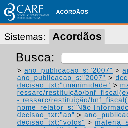
ACÓRDÃOS
Acordãos
Sistemas:
Busca:
>
ano_publicacao_s:"2007"
>
a
ano_publicacao_s:"2007"
>
dec
decisao_txt:"unanimidade"
>
ma
ressarc/restituição/bnf_fiscal(ex
- ressarc/restituição/bnf_fiscal(
nome_relator_s:"Não Informad
decisao_txt:"ao"
>
ano_publica
decisao_txt:"votos"
>
materia_s