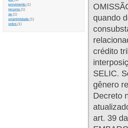
OMISSÃO
provimento
(1)
recurso
(1)
se
(1)
quando d
unanimidade
(1)
votos
(1)
consubst
relaciona
crédito tr
interpos
SELIC. S
gênero re
Decreto n
atualizad
art. 39 d