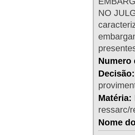
EMBARG
NO JULG
caracteri
embargant
presente
Numero 
Decisão:
proviment
Matéria:
ressarc/re
Nome do 