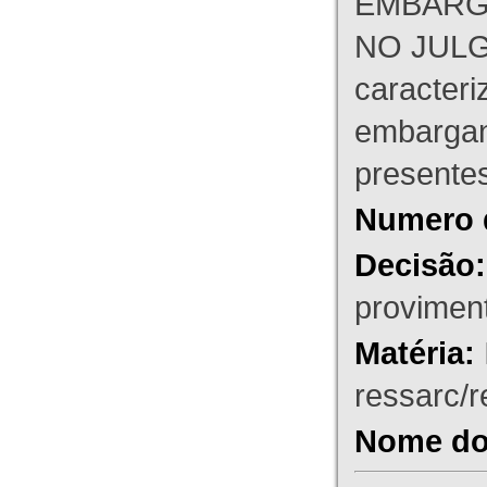
EMBARG
NO JULG
caracteri
embargant
presente
Numero 
Decisão:
proviment
Matéria:
ressarc/re
Nome do 