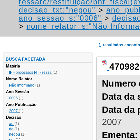
ressarc/restituição/bnf_fiscal(ex
decisao_txt:"negou"
>
ano_publ
ano_sessao_s:"0006"
>
decisao
>
nome_relator_s:"Não Informa
1
resultados encont
BUSCA FACETADA
470982
Matéria
IPI- processos NT - ressa
(1)
Nome Relator
Numero 
Não Informado
(1)
Ano Sessão
Data da 
0006
(1)
Ano Publicação
Data da 
2007
(1)
Decisão
2007
ao
(1)
de
(1)
Ementa:
negou
(1)
por
(1)