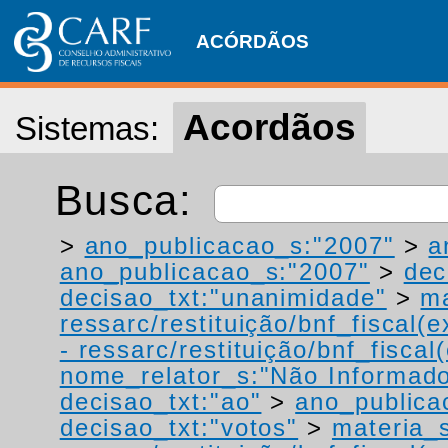
ACÓRDÃOS
Acordãos
Sistemas:
Busca:
>
ano_publicacao_s:"2007"
>
a
ano_publicacao_s:"2007"
>
dec
decisao_txt:"unanimidade"
>
ma
ressarc/restituição/bnf_fiscal(ex
- ressarc/restituição/bnf_fiscal(
nome_relator_s:"Não Informad
decisao_txt:"ao"
>
ano_publica
decisao_txt:"votos"
>
materia_s