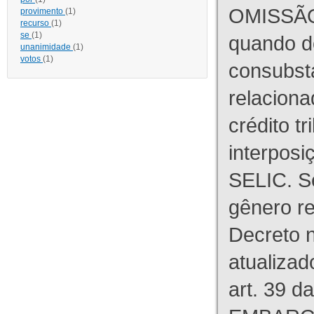
OMISSÃO
provimento
(1)
recurso
(1)
se
(1)
quando d
unanimidade
(1)
votos
(1)
consubst
relaciona
crédito tr
interpos
SELIC. S
gênero re
Decreto n
atualizad
art. 39 d