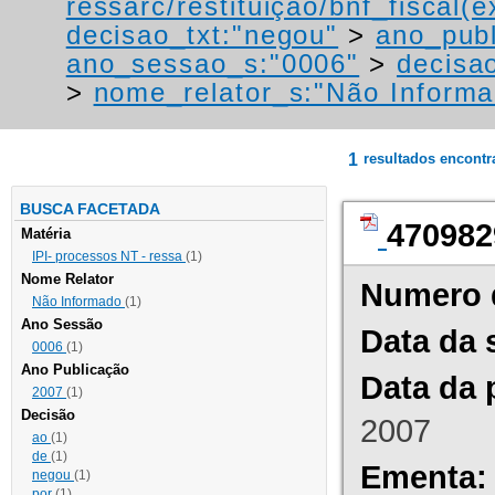
ressarc/restituição/bnf_fiscal(ex
decisao_txt:"negou"
>
ano_publ
ano_sessao_s:"0006"
>
decisao
>
nome_relator_s:"Não Informa
1
resultados encont
BUSCA FACETADA
470982
Matéria
IPI- processos NT - ressa
(1)
Nome Relator
Numero 
Não Informado
(1)
Ano Sessão
Data da 
0006
(1)
Ano Publicação
Data da 
2007
(1)
Decisão
2007
ao
(1)
de
(1)
Ementa:
negou
(1)
por
(1)