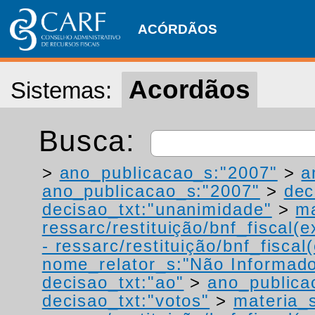
ACÓRDÃOS
Acordãos
Sistemas:
Busca:
>
ano_publicacao_s:"2007"
>
a
ano_publicacao_s:"2007"
>
dec
decisao_txt:"unanimidade"
>
ma
ressarc/restituição/bnf_fiscal(ex
- ressarc/restituição/bnf_fiscal(
nome_relator_s:"Não Informad
decisao_txt:"ao"
>
ano_publica
decisao_txt:"votos"
>
materia_s