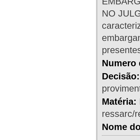
EMBARG
NO JULG
caracteri
embargant
presente
Numero 
Decisão:
proviment
Matéria:
ressarc/re
Nome do 