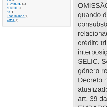
OMISSÃO
provimento
(1)
recurso
(1)
se
(1)
quando d
unanimidade
(1)
votos
(1)
consubst
relaciona
crédito tr
interpos
SELIC. S
gênero re
Decreto n
atualizad
art. 39 d