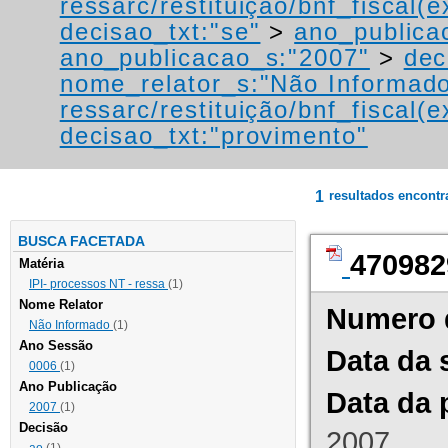
ressarc/restituição/bnf_fiscal(ex
decisao_txt:"se"
>
ano_publica
ano_publicacao_s:"2007"
>
dec
nome_relator_s:"Não Informad
ressarc/restituição/bnf_fiscal(ex
decisao_txt:"provimento"
1
resultados encont
BUSCA FACETADA
470982
Matéria
IPI- processos NT - ressa
(1)
Nome Relator
Numero 
Não Informado
(1)
Ano Sessão
Data da 
0006
(1)
Ano Publicação
Data da 
2007
(1)
Decisão
2007