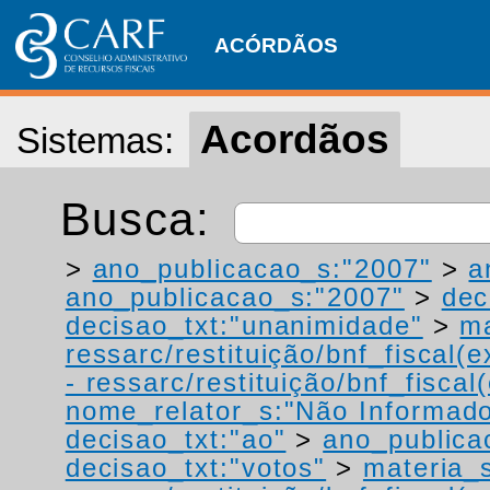
ACÓRDÃOS
Acordãos
Sistemas:
Busca:
>
ano_publicacao_s:"2007"
>
a
ano_publicacao_s:"2007"
>
dec
decisao_txt:"unanimidade"
>
ma
ressarc/restituição/bnf_fiscal(ex
- ressarc/restituição/bnf_fiscal(
nome_relator_s:"Não Informad
decisao_txt:"ao"
>
ano_publica
decisao_txt:"votos"
>
materia_s