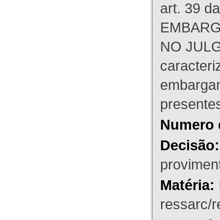
art. 39 d
EMBARG
NO JULG
caracteri
embargant
presente
Numero 
Decisão:
proviment
Matéria:
ressarc/re