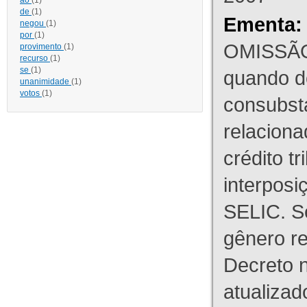
ao
(1)
de
(1)
Ementa:
negou
(1)
por
(1)
OMISSÃO
provimento
(1)
recurso
(1)
se
(1)
quando d
unanimidade
(1)
votos
(1)
consubst
relaciona
crédito tr
interpos
SELIC. S
gênero re
Decreto n
atualizad