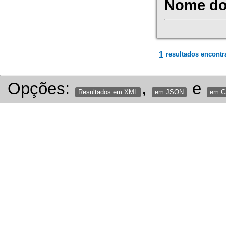
Nome do 
1
resultados encontr
Opções:
,
e
Resultados em XML
em JSON
em 