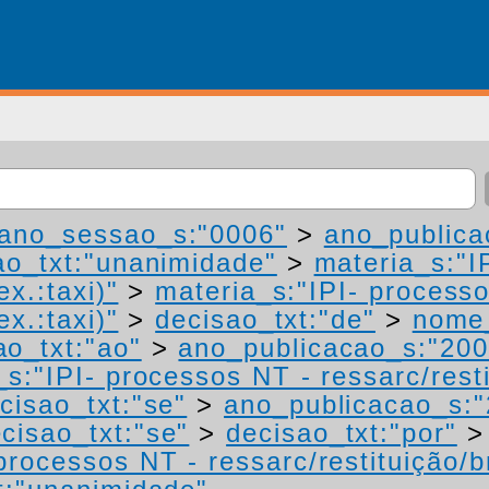
ano_sessao_s:"0006"
>
ano_publica
ao_txt:"unanimidade"
>
materia_s:"I
ex.:taxi)"
>
materia_s:"IPI- process
ex.:taxi)"
>
decisao_txt:"de"
>
nome_
ao_txt:"ao"
>
ano_publicacao_s:"200
s:"IPI- processos NT - ressarc/restit
cisao_txt:"se"
>
ano_publicacao_s:"
cisao_txt:"se"
>
decisao_txt:"por"
processos NT - ressarc/restituição/bn