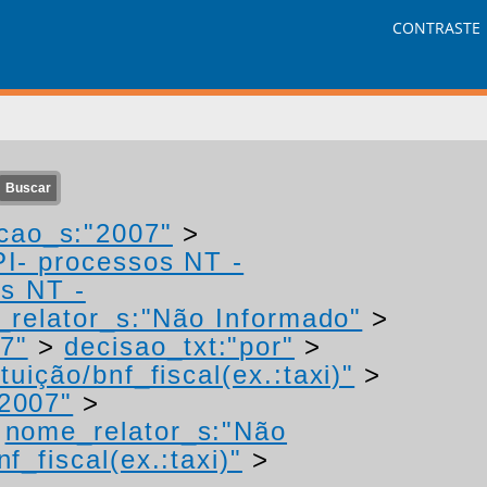
CONTRASTE
cao_s:"2007"
>
PI- processos NT -
os NT -
relator_s:"Não Informado"
>
7"
>
decisao_txt:"por"
>
uição/bnf_fiscal(ex.:taxi)"
>
2007"
>
>
nome_relator_s:"Não
f_fiscal(ex.:taxi)"
>