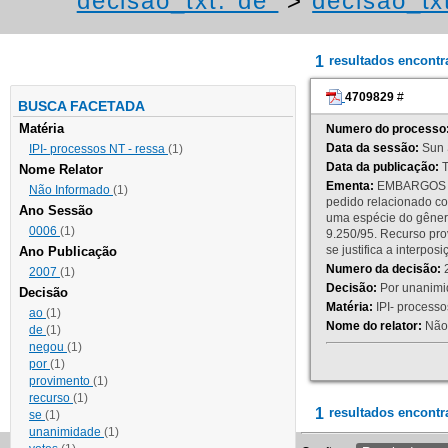
decisao_txt:"de"
>
decisao_tx
1
resultados encont
4709829
#
BUSCA FACETADA
Matéria
Numero do processo
Data da sessão:
Sun 
IPI- processos NT - ressa
(1)
Data da publicação:
T
Nome Relator
Ementa:
EMBARGOS DE
Não Informado
(1)
pedido relacionado co
Ano Sessão
uma espécie do gênero
0006
(1)
9.250/95. Recurso p
se justifica a interp
Ano Publicação
Numero da decisão:
2
2007
(1)
Decisão:
Por unanimid
Decisão
Matéria:
IPI- processos
ao
(1)
Nome do relator:
Não 
de
(1)
negou
(1)
por
(1)
provimento
(1)
recurso
(1)
1
resultados encontr
se
(1)
unanimidade
(1)