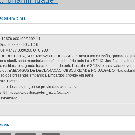
t:"unanimidade"
rados em 5 ms.
:
13678.000190/2002-14
Sep 19 00:00:00 UTC 6
ue Mar 27 00:00:00 UTC 2007
 DECLARAÇÃO. OMISSÃO DO JULGADO. Constatada omissão, quando do julgamen
m a atualização monetária do crédito tributário pela taxa SELIC. Justifica-se a 
 restituição segundo tratamento dado pelo Decreto nº 2.138/97, seu valor deverá 
rovido. EMBARGOS DE DECLARAÇÃO. OBSCURIDADE NO JULGADO. Não estando dev
osição dos presentes embargos. Embargos provido em parte.
03-11890
ade de votos, negou-se provimento ao recurso.
 NT - ressarc/restituição/bnf_fiscal(ex.:taxi)
Informado
ados.