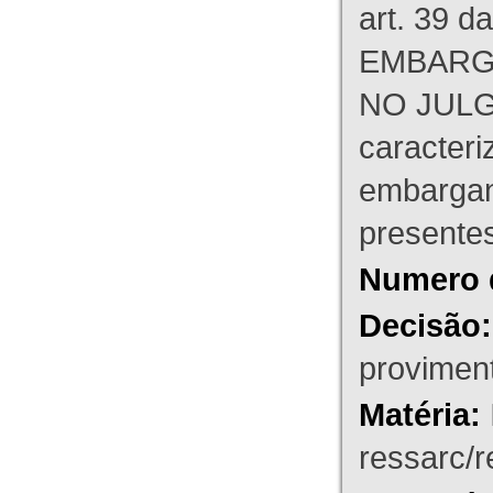
art. 39 d
EMBARG
NO JULG
caracteri
embargant
presente
Numero 
Decisão:
proviment
Matéria:
ressarc/re