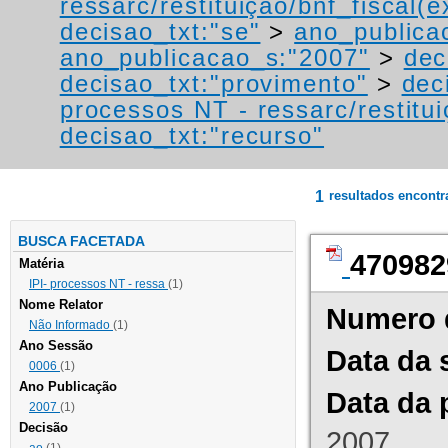
ressarc/restituição/bnf_fiscal(ex
decisao_txt:"se"
>
ano_publica
ano_publicacao_s:"2007"
>
dec
decisao_txt:"provimento"
>
dec
processos NT - ressarc/restituiç
decisao_txt:"recurso"
1
resultados encont
BUSCA FACETADA
470982
Matéria
IPI- processos NT - ressa
(1)
Nome Relator
Numero 
Não Informado
(1)
Ano Sessão
Data da 
0006
(1)
Ano Publicação
Data da 
2007
(1)
Decisão
2007