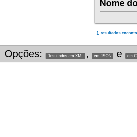
Nome do 
1
resultados encontr
Opções:
,
e
Resultados em XML
em JSON
em 