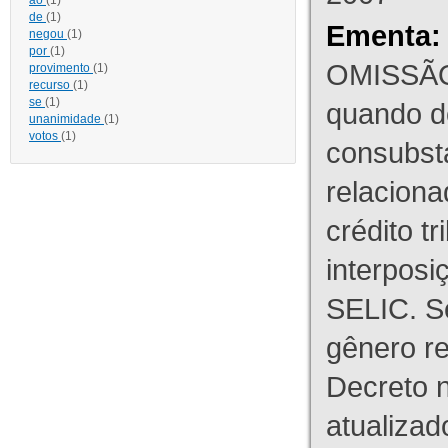
ao
(1)
de
(1)
Ementa:
negou
(1)
por
(1)
OMISSÃO
provimento
(1)
recurso
(1)
se
(1)
quando d
unanimidade
(1)
votos
(1)
consubst
relaciona
crédito tr
interpos
SELIC. S
gênero re
Decreto n
atualizad