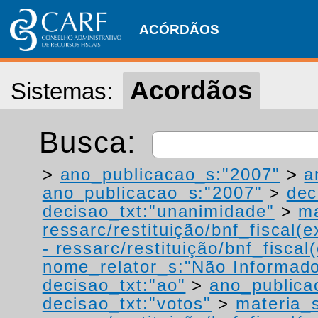
ACÓRDÃOS
Acordãos
Sistemas:
Busca:
>
ano_publicacao_s:"2007"
>
a
ano_publicacao_s:"2007"
>
dec
decisao_txt:"unanimidade"
>
ma
ressarc/restituição/bnf_fiscal(ex
- ressarc/restituição/bnf_fiscal(
nome_relator_s:"Não Informad
decisao_txt:"ao"
>
ano_publica
decisao_txt:"votos"
>
materia_s