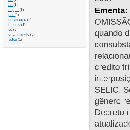
ao
(1)
de
(1)
Ementa:
negou
(1)
por
(1)
OMISSÃO
provimento
(1)
recurso
(1)
se
(1)
quando d
unanimidade
(1)
votos
(1)
consubst
relaciona
crédito tr
interpos
SELIC. S
gênero re
Decreto n
atualizad