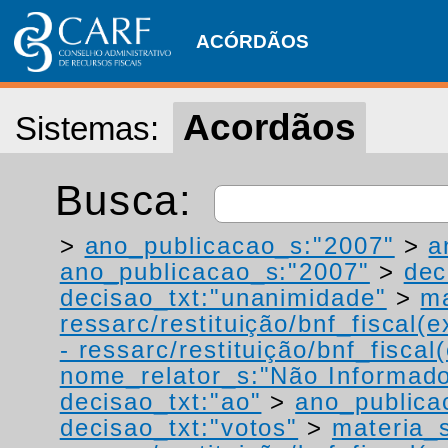
ACÓRDÃOS
Acordãos
Sistemas:
Busca:
>
ano_publicacao_s:"2007"
>
a
ano_publicacao_s:"2007"
>
dec
decisao_txt:"unanimidade"
>
ma
ressarc/restituição/bnf_fiscal(ex
- ressarc/restituição/bnf_fiscal(
nome_relator_s:"Não Informad
decisao_txt:"ao"
>
ano_publica
decisao_txt:"votos"
>
materia_s