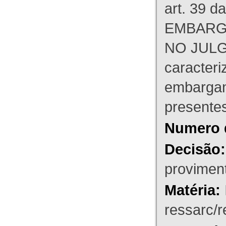
art. 39 d
EMBARG
NO JULG
caracteri
embargant
presente
Numero 
Decisão:
proviment
Matéria:
ressarc/re