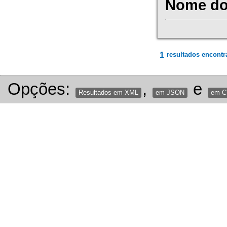
Nome do 
1
resultados encontr
Opções:
,
e
Resultados em XML
em JSON
em 