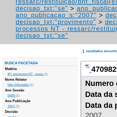
ressarc/restituição/bnf_fiscal(ex
decisao_txt:"se"
>
ano_publica
ano_publicacao_s:"2007"
>
dec
decisao_txt:"provimento"
>
dec
processos NT - ressarc/restituiç
decisao_txt:"se"
1
resultados encont
BUSCA FACETADA
470982
Matéria
IPI- processos NT - ressa
(1)
Nome Relator
Numero 
Não Informado
(1)
Ano Sessão
Data da 
0006
(1)
Ano Publicação
Data da 
2007
(1)
Decisão
2007