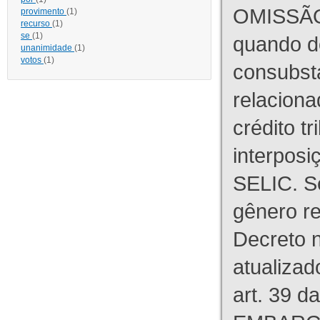
OMISSÃO
provimento
(1)
recurso
(1)
se
(1)
quando d
unanimidade
(1)
votos
(1)
consubst
relaciona
crédito tr
interpos
SELIC. S
gênero re
Decreto n
atualizad
art. 39 d