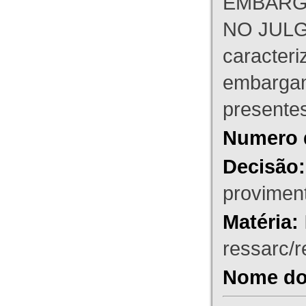
EMBARG
NO JULG
caracteri
embargant
presente
Numero 
Decisão:
proviment
Matéria:
ressarc/re
Nome do 