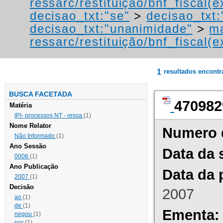
ressarc/restituição/bnf_fiscal(ex
decisao_txt:"se"
>
decisao_txt:
decisao_txt:"unanimidade"
>
ma
ressarc/restituição/bnf_fiscal(ex
1
resultados encont
BUSCA FACETADA
470982
Matéria
IPI- processos NT - ressa
(1)
Nome Relator
Numero 
Não Informado
(1)
Ano Sessão
Data da 
0006
(1)
Ano Publicação
Data da 
2007
(1)
Decisão
2007
ao
(1)
de
(1)
Ementa:
negou
(1)
por
(1)