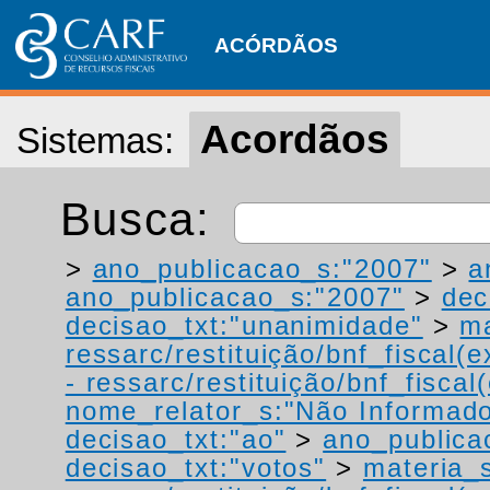
ACÓRDÃOS
Acordãos
Sistemas:
Busca:
>
ano_publicacao_s:"2007"
>
a
ano_publicacao_s:"2007"
>
dec
decisao_txt:"unanimidade"
>
ma
ressarc/restituição/bnf_fiscal(ex
- ressarc/restituição/bnf_fiscal(
nome_relator_s:"Não Informad
decisao_txt:"ao"
>
ano_publica
decisao_txt:"votos"
>
materia_s