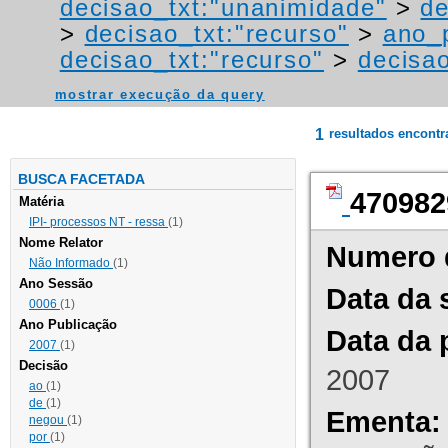
decisao_txt:"unanimidade"
>
de
>
decisao_txt:"recurso"
>
ano_
decisao_txt:"recurso"
>
decisao
mostrar execução da query
1
resultados encont
BUSCA FACETADA
470982
Matéria
IPI- processos NT - ressa
(1)
Nome Relator
Numero 
Não Informado
(1)
Ano Sessão
Data da 
0006
(1)
Ano Publicação
Data da 
2007
(1)
Decisão
2007
ao
(1)
de
(1)
Ementa:
negou
(1)
por
(1)