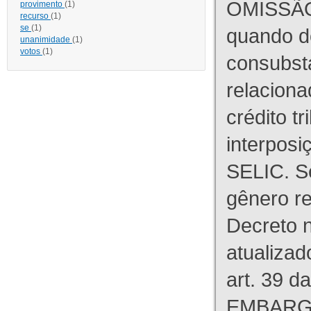
OMISSÃO
provimento
(1)
recurso
(1)
se
(1)
quando d
unanimidade
(1)
votos
(1)
consubst
relaciona
crédito tr
interpos
SELIC. S
gênero re
Decreto n
atualizad
art. 39 d
EMBARG