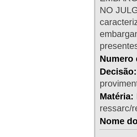
NO JULG
caracteri
embargant
presente
Numero 
Decisão:
proviment
Matéria:
ressarc/re
Nome do 