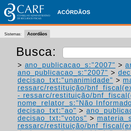
ACÓRDÃOS
Acordãos
Sistemas:
Busca:
>
ano_publicacao_s:"2007"
>
a
ano_publicacao_s:"2007"
>
dec
decisao_txt:"unanimidade"
>
ma
ressarc/restituição/bnf_fiscal(ex
- ressarc/restituição/bnf_fiscal(
nome_relator_s:"Não Informad
decisao_txt:"ao"
>
ano_publica
decisao_txt:"votos"
>
materia_s
ressarc/restituição/bnf_fiscal(ex